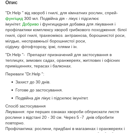
Опис
"Dr.Help " від хвороб і гнилі, для кімнатних рослин, спрей-
фунгіцид
300 мл. Подвійна дія - лікує і підсилює
імунітет.
Добриво
і фунгицидная добавка для лікування і
профілактики комплексу хвороб грибкового походження: білої
гнилі, сірої гнилі, трахеомікоз. антракноза, борошнистої роси,
мілдью, несправжньої борошнистої роси,
оїдіуму. фітофторозу, іржі, плями і ін.
"Dr.Help "- Препарат призначений для застосування в
теплицях, зимових садах, оранжереях, житлових і офісних
приміщеннях, терасах і балконах.
Переваги "Dr.Help ":
Захист до 30 днів.
Готове до застосування.
Подвійна дія лікує і підсилює імунітет.
Спосіб застосування
Лікування: при перших ознаках хвороби обприскати листя
рослини з відстані 20 - 30 см. Через 5 -7 днів обробити
повторно.
Профілактика: рослини, придбані в магазинах і оранжереях і