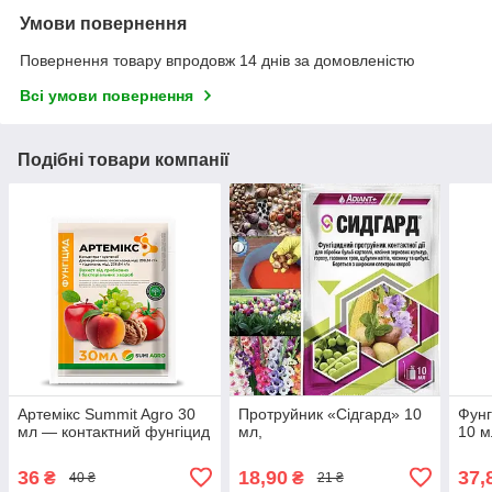
Умови повернення
Повернення товару впродовж 14 днів за домовленістю
Всі умови повернення
Подібні товари компанії
Артемікс Summit Agro 30
Протруйник «Сідгард» 10
Фунг
мл — контактний фунгіцид
мл,
10 м
36
18,90
37,
₴
₴
40 ₴
21 ₴