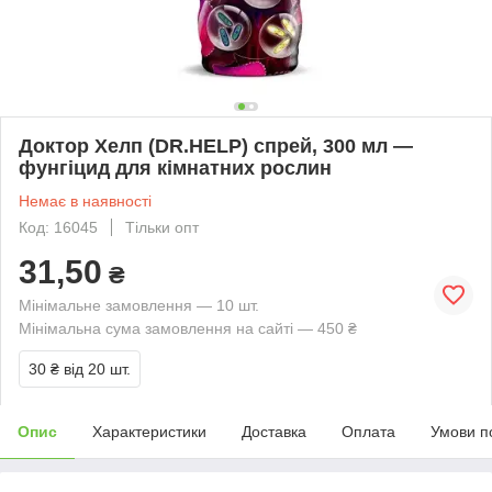
Доктор Хелп (DR.HELP) спрей, 300 мл —
фунгіцид для кімнатних рослин
Немає в наявності
Код: 16045
Тільки опт
31,50
₴
Мінімальне замовлення — 10 шт.
Мінімальна сума замовлення на сайті — 450 ₴
30 ₴
від 20 шт.
Опис
Характеристики
Доставка
Оплата
Умови п