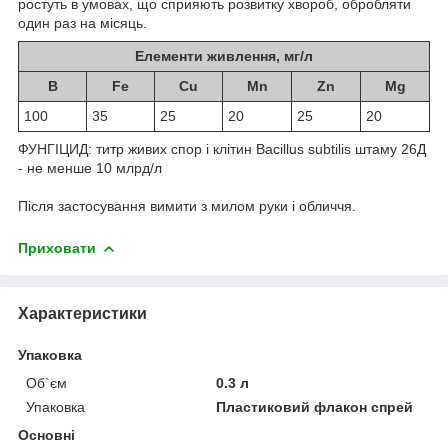
ростуть в умовах, що сприяють розвитку хвороб, обробляти
один раз на місяць.
Елементи живлення, мг/л
B
Fe
Cu
Mn
Zn
Mg
100
35
25
20
25
20
ФУНГІЦИД: титр живих спор і клітин Bacillus subtilis штаму 26Д
- не менше 10 млрд/л
Після застосування вимити з милом руки і обличчя.
Приховати
Характеристики
Упаковка
Об`єм
0.3 л
Упаковка
Пластиковий флакон спрей
Основні