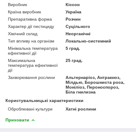
Виробник
Кіссон
Країна виробник
Україна
Препаративна форма
Розчин
Характер дії пестициду
Суцільного
Хімічний склад
Неорганічні
Тип впливу на організм
Локально-системний
Мінімальна температура
5 град.
ефективної дії
Максимальна
25 град.
температура ефективної
дії
Захворювання рослини
Альтернаріоз, Антракноз,
Мілдью, Борошниста роса,
Моніліоз, Пероноспороз,
Біла гнилизна
Користувальницькі характеристики
Оброблювані культури
Хатні рослини
Приховати