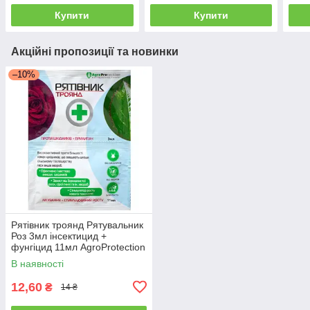
Купити
Купити
Акційні пропозиції та новинки
–10%
Рятівник троянд Рятувальник
Роз 3мл інсектицид +
фунгіцид 11мл AgroProtection
В наявності
12,60
₴
14 ₴