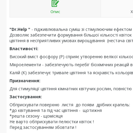
Опис
Х
"Dr.Help "
- підживлювальна суміш зі стімулюючим ефектом ц
Дозволяє забезпечити формування більшої кількості квіток 
цвітіння в несприятливих умовах вирощування (нестача світ
Властивості:
Високий вміст фосфору (Р) сприяє утворенню велікої кількос
Мікроелементи - забезпечують перебіг біохімічних реакцій в
Калій (К) забезпечує тривале цвітіння та яскравість кольор
Призначення:
Для стимуляції цвітіння кімнатних квітучих рослин, повніс
Застосування:
Обприскувати поверхню листя до появи дрібних крапель:
*до квітування та під час цвітіння - щотижня
*решта сезону - щомісяця
Не варто обприскувати пелюстки квіток !
Перед застосуванням збовтати !