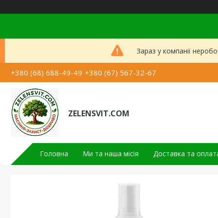
Зараз у компанії неробо
+380 (68) 688-49-49
+380 (67) 567-32-67
ZELENSVIT.COM
Головна
Ми та наша місія
Доставка та оплат