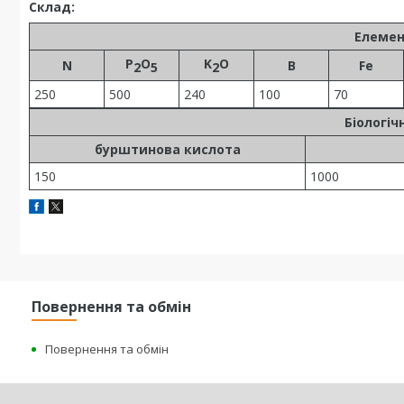
Cклад:
Елемен
P
O
K
O
N
B
Fe
2
5
2
250
500
240
100
70
Біологіч
бурштинова кислота
150
1000
Повернення та обмін
Повернення та обмін