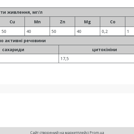
ти живлення, мг/л
Cu
Mn
Zn
Mg
Co
50
40
50
40
0,2
1
но активні речовини
сахариди
цитокініни
17,5
Сайт створений на маркетплейсі
Prom.ua