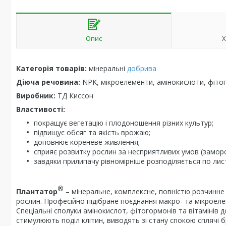
Опис
Х
Категорія товарів:
мінеральні
добрива
Діюча речовина:
NPK, мікроелементи, амінокислоти, фітог
Виробник:
ТД Киссон
Властивості:
покращує вегетацію і плодоношення різних культур;
підвищує обсяг та якість врожаю;
доповнює кореневе живлення;
сприяє розвитку рослин за несприятливих умов (заморо
завдяки прилипачу рівномірніше розподіляється по лист
®
Плантатор
– мінеральне, комплексне, повністю розчинн
рослин. Професійно підібране поєднання макро- та мікроел
Спеціальні сполуки амінокислот, фітогормонів та вітамінів
стимулюють поділ клітин, виводять зі стану спокою сплячі 