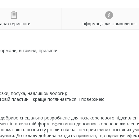
арактеристики
Інформація для замовлення
ормони, вітаміни, прилипач
зки, посуха, надлишок вологи);
овій пластині і краще поглинається її поверхнею.
е добриво спеціально розроблене для позакореневого підживлен
ементів в хелатній формі ефективно доповнює кореневе живленн
 допомагають розвитку рослин під час несприятливих погодних ум
бруньки. До складу добрива входить прилипач, що підвищує ефек