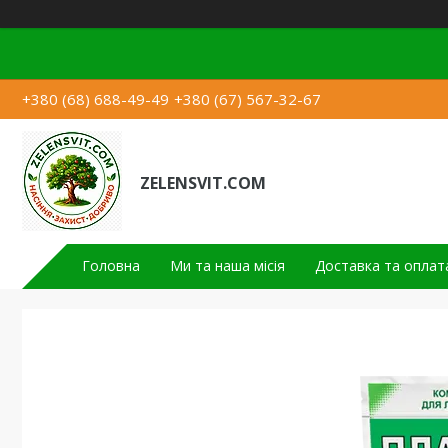
+380 (68) 688-49-49
+380 (67) 567-32-67
ZELENSVIT.COM
Головна
Ми та наша місія
Доставка та оплат