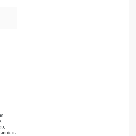
ня
я.
ов,
тивність