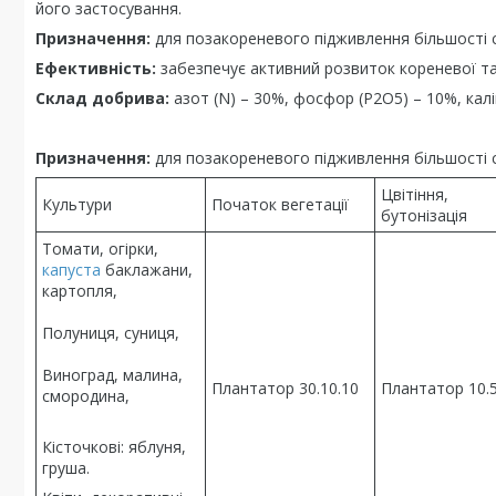
його застосування.
Призначення:
для позакореневого підживлення більшості с
Ефективність:
забезпечує активний розвиток кореневої та 
Склад добрива:
азот (N) – 30%, фосфор (P2O5) – 10%, калій
Призначення:
для позакореневого підживлення більшості с
Цвітіння,
Культури
Початок вегетації
бутонізація
Томати, огірки,
капуста
баклажани,
картопля,
Полуниця, суниця,
Виноград, малина,
Плантатор 30.10.10
Плантатор 10.
смородина,
Кісточкові: яблуня,
груша.