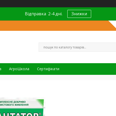
Відправка 2-4 дні.
Знижки
а
АгроШкола
Сертифікати