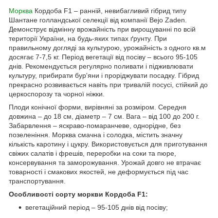
Морква
Кордоба F1 – ранній, невибагливий гібрид типу
Шантане голландської селекції від компанії Bejo Zaden.
Демонструє відмінну врожайність при вирощуванні по всій
території України, на будь-яких типах ґрунту. При
правильному догляді за культурою, урожайність з одного кв.м
досягає 7-7,5 кг. Період вегетації від посіву – всього 95-105
днів. Рекомендується регулярно поливати і підживлювати
культуру, прибирати бур'яни і проріджувати посадку. Гібрид
прекрасно розвивається навіть при тривалій посусі, стійкий до
церкоспорозу та чорної ніжки.
Плоди конічної форми, вирівняні за розміром. Середня
довжина – до 18 см, діаметр – 7 см. Вага – від 100 до 200 г.
Забарвлення – яскраво-помаранчеве, однорідне, без
позеленіння. Морква смачна і солодка, містить значну
кількість каротину і цукру. Використовується для приготування
свіжих салатів і фрешів, переробки на соки та пюре,
консервування та заморожування. Урожай довго не втрачає
товарності і смакових якостей, не деформується під час
транспортування.
Особливості сорту моркви Кордоба F1:
вегетаційний період – 95-105 днів від посіву;