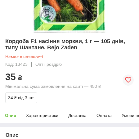
Кордоба F1 насіння моркви, 1 г — 105 днів,
типу Шантане, Bejo Zaden
Немає в наявності
Код: 13423
Опт і роздріб
35
₴
Мінімальна сума замовлення на сайті — 450 ₴
34 ₴
від 3 шт.
Опис
Характеристики
Доставка
Оплата
Умови п
Опис