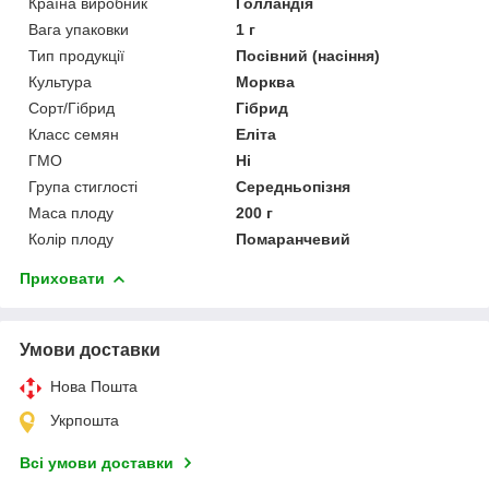
Країна виробник
Голландія
Вага упаковки
1 г
Тип продукції
Посівний (насіння)
Культура
Морква
Сорт/Гібрид
Гібрид
Класс семян
Еліта
ГМО
Ні
Група стиглості
Середньопізня
Маса плоду
200 г
Колір плоду
Помаранчевий
Приховати
Умови доставки
Нова Пошта
Укрпошта
Всі умови доставки