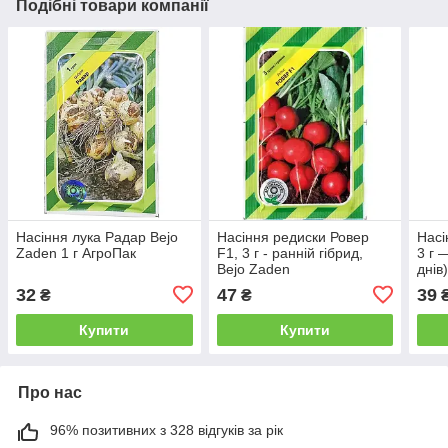
Подібні товари компанії
Насіння лука Радар Bejo
Насіння редиски Ровер
Насі
Zaden 1 г АгроПак
F1, 3 г - ранній гібрид,
3 г 
Bejo Zaden
днів
32
47
39
₴
₴
Купити
Купити
Про нас
96% позитивних з 328 відгуків за рік