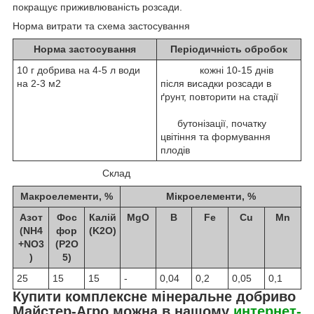
покращує приживлюваність розсади.
Норма витрати та схема застосування
Норма застосування
Періодичність обробок
10 г добрива на 4-5 л води
кожні 10-15 днів
на 2-3 м
2
після висадки розсади в
ґрунт, повторити на стадії
бутонізації, початку
цвітіння та формування
плодів
Склад
Макроелементи, %
Мікроелементи, %
Азот
Фос
Калій
MgO
B
Fe
Cu
Mn
(NH
4
фор
(K
2
O)
+NO
3
(P
2
O
)
5
)
25
15
15
-
0,04
0,2
0,05
0,1
Купити комплексне мінеральне добриво
Майстер-Агро можна в нашому
интернет-