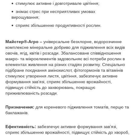
стимулює активне і довготривале цвітіння;
знімає стрес при несприятливих умовах
вирощування;
сприяє збільшенню продуктивності рослин.
Майстер®-Агро –
універсальне безхлорне, водорозчинне
комплексне мінеральне добриво для підживлення всіх видів
овочів, ягід, квітів і розсади. Збалансоване співвідношення
макро- та мікроелементів задовольняє всі потреби рослин в
елементах живлення на різних стадіях розвитку. Спеціально
підібране поєднання амінокислот, фітогормонів та вітамінів
стимулює утворення листя, цвітіння, забезпечує активне
формування зав’язі, сприяє збільшенню врожайності,
підвищує стійкість до захворювань, покращує
приживлюваність розсади.
Призначення:
для кореневого підживлення томатів, перцю та
баклажанів.
Ефективність:
забезпечує активне формування зав’язі,
сприяє збільшенню врожайності, підвищує стійкість до хвороб,