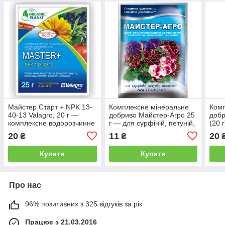
Майстер Старт + NPK 13-
Комплексне мінеральне
Комп
40-13 Valagro, 20 г —
добриво Майстер-Агро 25
добр
комплексне водорозчинне
г — для сурфіній, петуній,
(20 
мінеральне добриво
пеларгоній/NPKshen24
20
11
20
₴
₴
Купити
Купити
Про нас
96% позитивних з 325 відгуків за рік
Працює з 21.03.2016