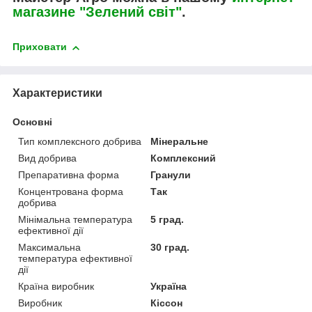
магазине "Зелений світ"
.
Приховати
Характеристики
Основні
Тип комплексного добрива
Мінеральне
Вид добрива
Комплексний
Препаративна форма
Гранули
Концентрована форма
Так
добрива
Мінімальна температура
5 град.
ефективної дії
Максимальна
30 град.
температура ефективної
дії
Країна виробник
Україна
Виробник
Кіссон