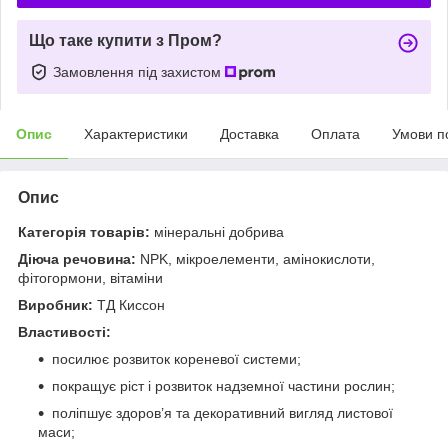
Що таке купити з Пром?
Замовлення під захистом
Опис
Характеристики
Доставка
Оплата
Умови п
Опис
Категорія товарів:
мінеральні добрива
Діюча речовина:
NPK, мікроелементи, амінокислоти,
фітогормони, вітаміни
Виробник:
ТД Киссон
Властивості:
посилює розвиток кореневої системи;
покращує ріст і розвиток надземної частини рослин;
поліпшує здоров’я та декоративний вигляд листової
маси;