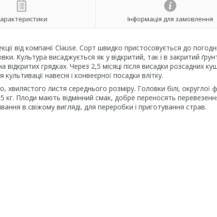
арактеристики
Інформація для замовлення
кції від компанії Clause. Сорт швидко пристосовується до погодн
вки. Культура висаджується як у відкритий, так і в закритий ґрунт
відкритих грядках. Через 2,5 місяці після висадки розсадних ку
 культивації навесні і конвеєрної посадки влітку.
о, хвилястого листя середнього розміру. Головки білі, округлої 
,5 кг. Плоди мають відмінний смак, добре переносять перевезенн
ання в свіжому вигляді, для переробки і приготування страв.