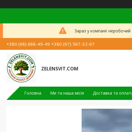
Зараз у компанії неробочий
+380 (68) 688-49-49
+380 (67) 567-32-67
ZELENSVIT.COM
Головна
Ми та наша місія
Доставка та оплат