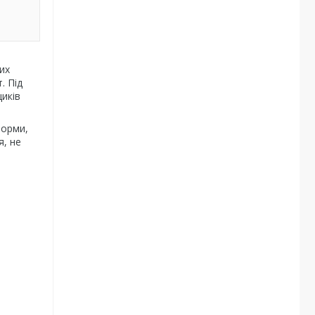
их
. Під
щиків
форми,
я, не