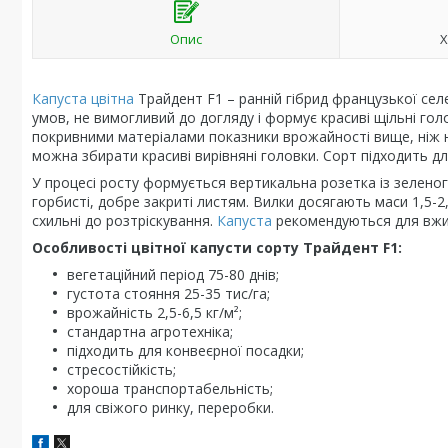
Опис
Х
Капуста цвітна
Трайдент F1 – ранній гібрид французької селе
умов, не вимогливий до догляду і формує красиві щільні голо
покривними матеріалами показники врожайності вище, ніж на 
можна збирати красиві вирівняні головки. Сорт підходить для
У процесі росту формується вертикальна розетка із зеленог
горбисті, добре закриті листям. Вилки досягають маси 1,5-2
схильні до розтріскування.
Капуста
рекомендуються для вжив
Особливості цвітної капусти сорту Трайдент F1:
вегетаційний період 75-80 днів;
густота стояння 25-35 тис/га;
врожайність 2,5-6,5 кг/м²;
стандартна агротехніка;
підходить для конвеєрної посадки;
стресостійкість;
хороша транспортабельність;
для свіжого ринку, переробки.