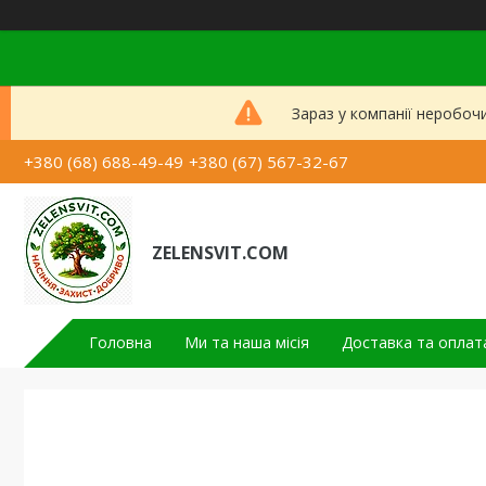
Зараз у компанії неробоч
+380 (68) 688-49-49
+380 (67) 567-32-67
ZELENSVIT.COM
Головна
Ми та наша місія
Доставка та оплат