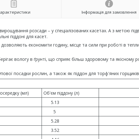
арактеристики
Інформація для замовлення
 вирощування розсади – у спеціалізованих касетах. А з метою пі
ьні піддоні для касет.
рма дозволяють економити годину, місце та сили при роботі в тепл
рігає вологу в ґрунті, що сприяє більш здоровому та якісному р
пової посадки рослин, а також як піддон для торф'яних горщиків
осередку (мл)
Об'єм піддону (л)
5.13
5
5.28
3.52