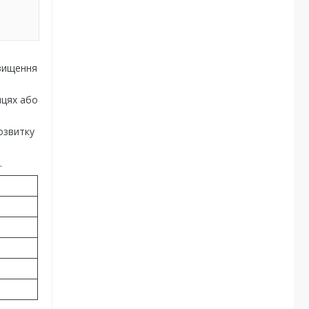
двищення
ицях або
озвитку
.