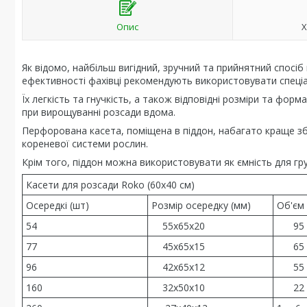
Опис
Х
Як відомо, найбільш вигідний, зручний та прийнятний спосіб
ефективності фахівці рекомендують використовувати спеціал
Їх легкість та гнучкість, а також відповідні розміри та фо
при вирощуванні розсади вдома.
Перфорована касета, поміщена в піддон, набагато краще збе
кореневої системи рослин.
Крім того, піддон можна використовувати як ємність для гру
Касети для розсади Roko (60х40 см)
Осередкі (шт)
Розмір осередку (мм)
Об'єм 
54
55х65х20
95
77
45х65х15
65
96
42х65х12
55
160
32х50х10
22