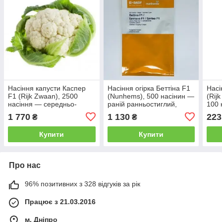
Насіння капусти Каспер
Насіння огірка Беттіна F1
Насі
F1 (Rijk Zwaan), 2500
(Nunhems), 500 насінин —
(Rij
насіння — середньо-
раній ранньостиглий,
100 
здоба (100 днів),
тривалість (38-40 днів),
гібри
1 770
1 130
223
₴
₴
кольорове
партенокарпік
парт
Купити
Купити
Про нас
96% позитивних з 328 відгуків за рік
Працює з 21.03.2016
м. Дніпро