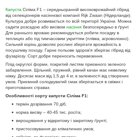
Капуста
Сіліма F1 – середньоранній високоврожайний гібрид
від селекціонерів насіннєвої компанії Rijk Zwaan (Нідерланди).
Культура добре розвивається по всій території України. Можна
садити розсадою або висівом
насіння
безпосередньо в ґрунт.
Для раннього врожаю рекомендується робити посадку в
теплицях або під тимчасовим укриттям (плівка, агроволокно).
Сильний корінь дозволяє рослині зберігати врожайність в
посушливу походу. Гарне польове здоров'я зберігає гібрид від
фузаріозу. Сорт добре переносить перевезення.
Плід округлої форми, покритий листям приємного зеленого
забарвлення. Щільний, пружний, рівний качан має невелику
ніжку. Досягає маси від 1,5 до 4 кг, в залежності від створених
умов. Приємний солодкуватий смак зберігається в свіжих і
приготованих стравах.
Особливості сорту капусти Сіліма F1:
термін дозрівання 70 діб;
норма висіву – 40-45 тис. рос/га;
вирощування у відкритому і закритому ґрунті;
пристосовування до кліматичних умов;
стійкість до фузаріозу, трипси;