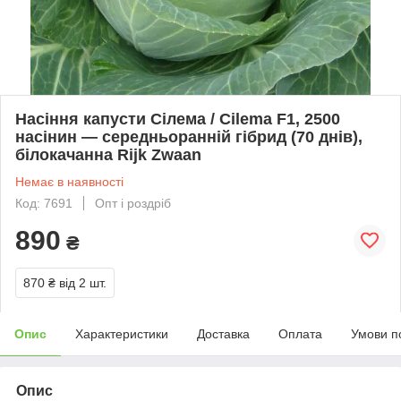
Насіння капусти Сілема / Cilema F1, 2500
насінин — середньоранній гібрид (70 днів),
білокачанна Rijk Zwaan
Немає в наявності
Код: 7691
Опт і роздріб
890
₴
870 ₴
від 2 шт.
Опис
Характеристики
Доставка
Оплата
Умови п
Опис