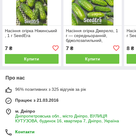
Насіння огірка Ніжинський
Насіння огірка Джерело, 1
Насі
, 1 г SeedEra
г — середньоранній,
г Se
бджолозапильний,
(Seedera)
7
7
8
₴
₴
₴
Купити
Купити
Про нас
96% позитивних з 325 відгуків за рік
Працює з 21.03.2016
м. Дніпро
Дніпропетровська обл., місто Дніпро, ВУЛИЦЯ
КУТУЗОВА, будинок 16, квартира 7, Дніпро, Україна
Контакти