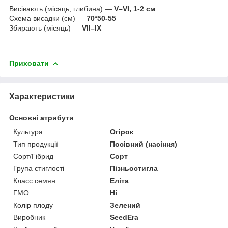
Висівають (місяць, глибина) —
V–VI, 1-2 см
Схема висадки (см) —
70*50-55
Збирають (місяць) —
VII–ІХ
Приховати
Характеристики
Основні атрибути
Культура
Огірок
Тип продукції
Посівний (насіння)
Сорт/Гібрид
Сорт
Група стиглості
Пізньостигла
Класс семян
Еліта
ГМО
Ні
Колір плоду
Зелений
Виробник
SeedEra