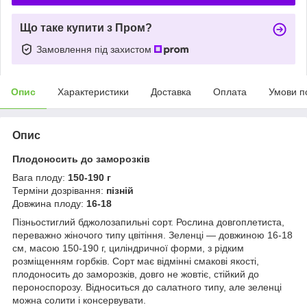
Що таке купити з Пром?
Замовлення під захистом
Опис
Характеристики
Доставка
Оплата
Умови п
Опис
Плодоносить до заморозків
Вага плоду:
150-190 г
Терміни дозрівання:
пізній
Довжина плоду:
16-18
Пізньостиглий бджолозапильні сорт. Рослина довгоплетиста,
переважно жіночого типу цвітіння. Зеленці — довжиною 16-18
см, масою 150-190 г, циліндричної форми, з рідким
розміщенням горбків. Сорт має відмінні смакові якості,
плодоносить до заморозків, довго не жовтіє, стійкий до
пероноспорозу. Відноситься до салатного типу, але зеленці
можна солити і консервувати.