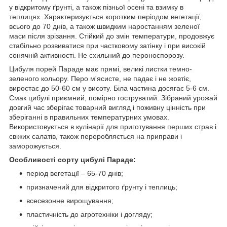
у відкритому ґрунті, а також пізньої осені та взимку в
теплицях. Характеризується коротким періодом вегетації,
всього до 70 днів, а також швидким наростанням зеленої
маси після зрізання. Стійкий до змін температури, продовжує
стабільно розвиватися при частковому затінку і при високій
сонячній активності. Не схильний до пероноспорозу.
Цибуля порей Параде має прямі, великі листки темно-
зеленого кольору. Перо м'ясисте, не падає і не жовтіє,
виростає до 50-60 см у висоту. Біла частина досягає 5-6 см.
Смак цибулі приємний, помірно гоструватий. Зібраний урожай
довгий час зберігає товарний вигляд і поживну цінність при
зберіганні в правильних температурних умовах.
Використовується в кулінарії для приготування перших страв і
свіжих салатів, також переробляється на приправи і
заморожується.
Особливості сорту цибулі Параде:
період вегетації – 65-70 днів;
призначений для відкритого ґрунту і теплиць;
всесезонне вирощування;
пластичність до агротехніки і догляду;