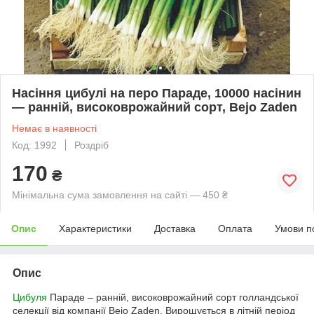
Насіння цибулі на перо Параде, 10000 насінин
— ранній, високоврожайний сорт, Bejo Zaden
Немає в наявності
Код: 1992
Роздріб
170
₴
Мінімальна сума замовлення на сайті — 450 ₴
Опис
Характеристики
Доставка
Оплата
Умови п
Опис
Цибуля
Параде – ранній, високоврожайний сорт голландської
селекції від компанії Bejo Zaden. Вирощується в літній період