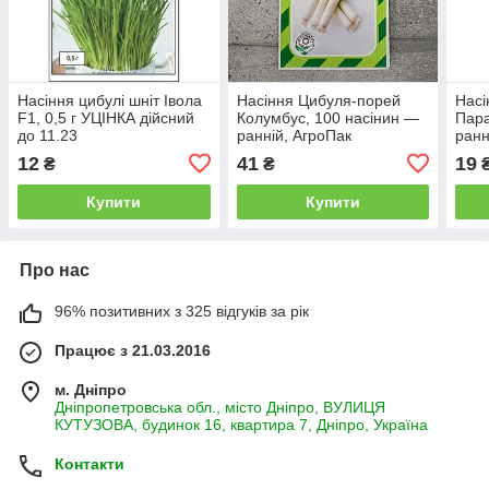
Насіння цибулі шніт Івола
Насіння Цибуля-порей
Насі
F1, 0,5 г УЦІНКА дійсний
Колумбус, 100 насінин —
Пара
до 11.23
ранній, АгроПак
ранн
сорт
12
41
19
₴
₴
Купити
Купити
Про нас
96% позитивних з 325 відгуків за рік
Працює з 21.03.2016
м. Дніпро
Дніпропетровська обл., місто Дніпро, ВУЛИЦЯ
КУТУЗОВА, будинок 16, квартира 7, Дніпро, Україна
Контакти