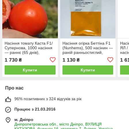
Насіння томату Каста F1/
Насіння огірка Беттіна F1
Насі
Супернова, 1000 насіння
(Nunhems), 500 насінин —
ЯЛ /
— раннє (65 днів),
раній ранньостиглий,
насі
червоне, детермінантне,
тривалість (38-40 днів),
(40-
1 730
1 130
1 6
₴
₴
кругле, Clause
партенокарпік
Semi
Купити
Купити
Про нас
96% позитивних з 324 відгуків за рік
Працює з 21.03.2016
м. Дніпро
Дніпропетровська обл., місто Дніпро, ВУЛИЦЯ
КУТУЗОВА, будинок 16, квартира 7, Дніпро, Україна