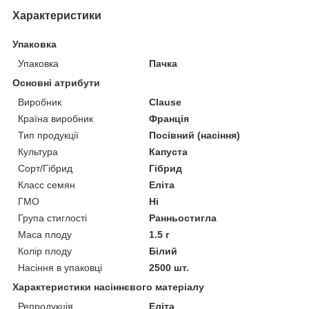
Характеристики
Упаковка
Упаковка
Пачка
Основні атрибути
Виробник
Clause
Країна виробник
Франція
Тип продукції
Посівний (насіння)
Культура
Капуста
Сорт/Гібрид
Гібрид
Класс семян
Еліта
ГМО
Ні
Група стиглості
Ранньостигла
Маса плоду
1.5 г
Колір плоду
Білий
Насіння в упаковці
2500 шт.
Характеристики насіннєвого матеріалу
Репродукція
Еліта