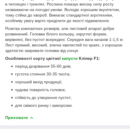
в теплицях і тунелях. Рослина показує високу силу росту
незважаючи на погодні умови. Володіє хорошим імунітетом,
тому стійка до хвороб. Вимагає стандартної агротехніки,
особливу увагу варто приділити до якості підживлення.
Розетка компактних розмірів, але листовий апарат добре
розвинений. Головки білого кольору, округлої форми,
вирівняні, без пустот всередині. Середня вага качанів 1-1,5 кг.
Лист прямий, високий, злегка хвилястий по краях, з хорошою
здатністю закривати головки від сонця.
Особливості сорту цвітної
капусти
Кліпер F1:
період дозрівання 55-60 днів;
густота стояння 30-35 тис/га;
хороший вихід продукції;
чудова товарність головок;
стійкість до утворення пустот;
для свіжого ринку і заморозки.
Приховати