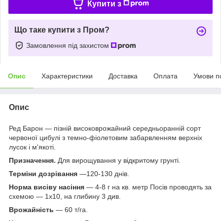
Купити з
Що таке купити з Пром?
Замовлення під захистом
Опис
Характеристики
Доставка
Оплата
Умови п
Опис
Ред Барон — пізній високоврожайний середньоранній сорт
червоної цибулі з темно-фіолетовим забарвленням верхніх
лусок і м'якоті.
Призначення.
Для вирощування у відкритому грунті.
Терміни дозрівання
—120-130 днів.
Норма висіву насіння
— 4-8 г на кв. метр Посів проводять за
схемою — 1х10, на глибину 3 див.
Врожайність
— 60 т/га.