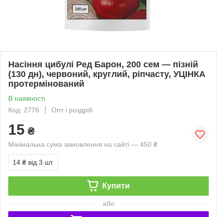
Насіння цибулі Ред Барон, 200 сем — пізній
(130 дн), червоний, круглий, ріпчасту, УЦІНКА
протермінований
В наявності
Код: 2776
Опт і роздріб
15
₴
Мінімальна сума замовлення на сайті — 450 ₴
14 ₴
від 3 шт.
Купити
або