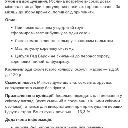
Умови вирощування.
Рослина потребує високих дозах
мінеральних добрив, регулярних поливах і прополюванні. За
місяць до збору врожаю, полив слід припинити.
Опис:
При посіві насінням у відкритий грунт,
сформировывает цибулину за один сезон.
Листя темно-зеленого кольору з восковим нальотом.
Має потужну кореневу систему,
Цибуля Ред Барон не схильний до пероноспорозу,
кореневих гнилей та фузаріозу.
Коренеплоди
фіолетового кольору, округлі, масою — від 50
до 120 р.
Смакові якості.
М'якоть дуже щільна, соковита, хрустка,
солодкуватого смаку без гіркоти.
Призначення в кулінарії.
Ідеально підходить для вживання у
свіжому вигляді (дуже смачний в поєднанні з іншими свіжими
овочами), а також для використання при приготуванні перших
і других страв. Вміст сухих речовин — 13,3 %.
Додаткова інформація:
цибуля Ред Барон універсальний для північних і