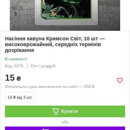
Насіння кавуна Кримсон Світ, 10 шт —
високоврожайний, середніх термінів
дозрівання
В наявності
Код: 5275
Опт і роздріб
15
₴
Мінімальна сума замовлення на сайті — 450 ₴
14 ₴
від 3 шт.
Купити
або