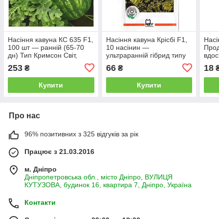
Насіння кавуна КС 635 F1,
Насіння кавуна Крісбі F1,
Насі
100 шт — ранній (65-70
10 насінин —
Прод
дн) Тип Кримсон Світ,
ультраранній гібрид типу
вдос
Kitano seeds
Кримсон Світ, Nunhems
відо
253
66
18
₴
₴
Zaden
Сві
Купити
Купити
Про нас
96% позитивних з 325 відгуків за рік
Працює з 21.03.2016
м. Дніпро
Дніпропетровська обл., місто Дніпро, ВУЛИЦЯ
КУТУЗОВА, будинок 16, квартира 7, Дніпро, Україна
Контакти