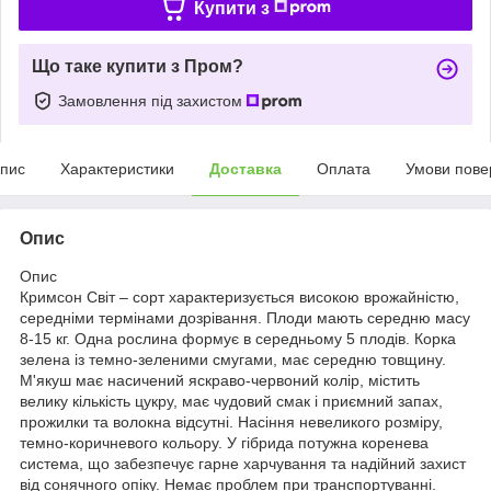
Купити з
Що таке купити з Пром?
Замовлення під захистом
пис
Характеристики
Доставка
Оплата
Умови пове
Опис
Опис
Кримсон Світ – сорт характеризується високою врожайністю,
середніми термінами дозрівання. Плоди мають середню масу
8-15 кг. Одна рослина формує в середньому 5 плодів. Корка
зелена із темно-зеленими смугами, має середню товщину.
М'якуш має насичений яскраво-червоний колір, містить
велику кількість цукру, має чудовий смак і приємний запах,
прожилки та волокна відсутні. Насіння невеликого розміру,
темно-коричневого кольору. У гібрида потужна коренева
система, що забезпечує гарне харчування та надійний захист
від сонячного опіку. Немає проблем при транспортуванні.