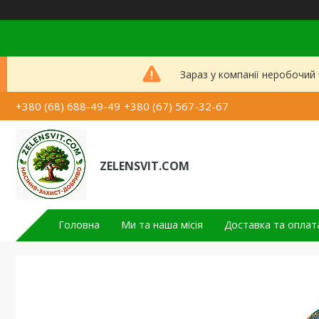
Зараз у компанії неробочий
+380 (68) 688-49-49
+380 (67) 567-32-67
ZELENSVIT.COM
Головна
Ми та наша місія
Доставка та оплат