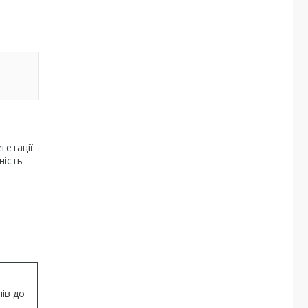
гетації.
ність
ів до