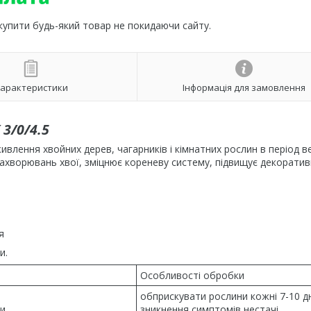
 купити будь-який товар не покидаючи сайту.
арактеристики
Інформація для замовлення
3/0/4.5
ивлення хвойних дерев, чагарників і кімнатних рослин в період ве
ахворювань хвої, зміцнює кореневу систему, підвищує декоратив
я
и.
и
Особливості обробки
обприскувати рослини кожні 7-10 дн
ди
зникнення симптомів нестачі