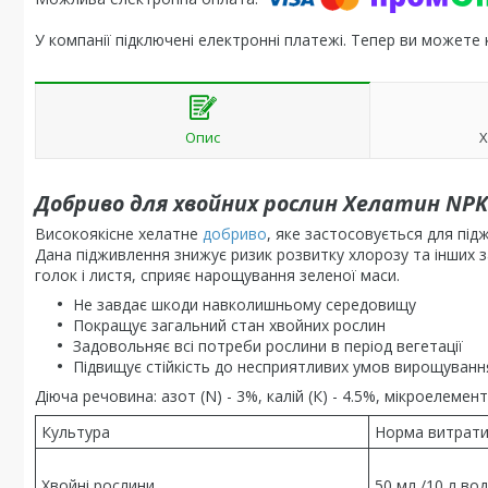
У компанії підключені електронні платежі. Тепер ви можете
Опис
Х
Добриво для хвойних рослин Хелатин NPK 
Високоякісне хелатне
добриво
, яке застосовується для підж
Дана підживлення знижує ризик розвитку хлорозу та інших з
голок і листя, сприяє нарощування зеленої маси.
Не завдає шкоди навколишньому середовищу
Покращує загальний стан хвойних рослин
Задовольняє всі потреби рослини в період вегетації
Підвищує стійкість до несприятливих умов вирощуванн
Діюча речовина: азот (N) - 3%, калій (К) - 4.5%, мікроелемент
Культура
Норма витрат
Хвойні рослини
50 мл /10 л во