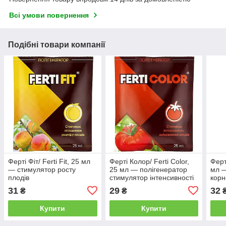
Всі умови повернення
Подібні товари компанії
Ферті Фіт/ Ferti Fit, 25 мл
Ферті Колор/ Ferti Color,
Ферт
— стимулятор росту
25 мл — полігенератор
мл —
плодів
стимулятор інтенсивності
корн
забарвлення плодів та
31
29
32
₴
₴
ягід
Купити
Купити