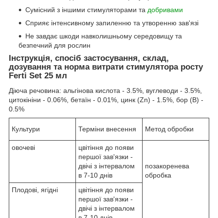
Сумісний з іншими стимуляторами та
добривами
Сприяє інтенсивному запиленню та утворенню зав'язі
Не завдає шкоди навколишньому середовищу та
безпечний для рослин
Інструкція, спосіб застосування, склад,
дозування та норма витрати стимулятора росту
Ferti Set 25 мл
Діюча речовина: альгінова кислота - 3.5%, вуглеводи - 3.5%,
цитокініни - 0.06%, бетаїн - 0.01%, цинк (Zn) - 1.5%, бор (В) -
0.5%
Культури
Терміни внесення
Метод обробки
овочеві
цвітіння до появи
першої зав'язки -
двічі з інтервалом
позакоренева
в 7-10 днів
обробка
Плодові, ягідні
цвітіння до появи
першої зав'язки -
двічі з інтервалом
в 7-10 днів