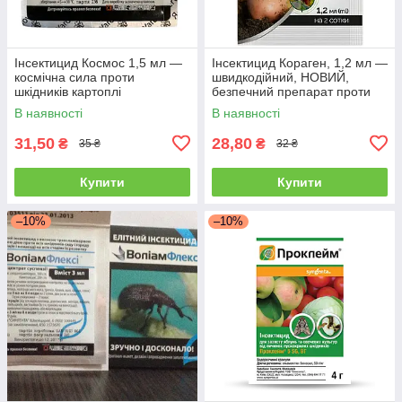
Інсектицид Космос 1,5 мл —
Інсектицид Кораген, 1,2 мл —
космічна сила проти
швидкодійний, НОВИЙ,
шкідників картоплі
безпечний препарат проти
(колорадський жук, дрот, тля)
плодорубки та коларадського
В наявності
В наявності
жука
31,50
28,80
₴
₴
35 ₴
32 ₴
Купити
Купити
–10%
–10%