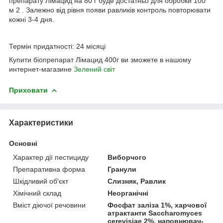
препарату Лімацид на 80 г буде достатньо для обробки 100
м
2
. Залежно від рівня появи равликів контроль повторювати
кожні 3-4 дня.
Термін придатності: 24 місяці
Купити біопрепарат Лімацид 400г ви зможете в нашому
интернет-магазине
Зелений свiт
Приховати
Характеристики
Основні
Характер дії пестициду
Виборчого
Препаративна форма
Гранули
Шкідливий об'єкт
Слизняк, Равлик
Хімічний склад
Неорганічні
Вміст діючої речовини
Фосфат заліза 1%, харчової
атрактанти Saccharomyces
cerevisiae 2%, наповнювач-