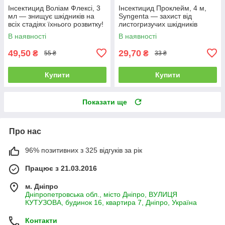
Інсектицид Воліам Флексі, 3
Інсектицид Проклейм, 4 м,
мл — знищує шкідників на
Syngenta — захист від
всіх стадіях їхнього розвитку!
листогризучих шкідників
В наявності
В наявності
49,50
29,70
₴
₴
55 ₴
33 ₴
Купити
Купити
Показати ще
Про нас
96% позитивних з 325 відгуків за рік
Працює з 21.03.2016
м. Дніпро
Дніпропетровська обл., місто Дніпро, ВУЛИЦЯ
КУТУЗОВА, будинок 16, квартира 7, Дніпро, Україна
Контакти