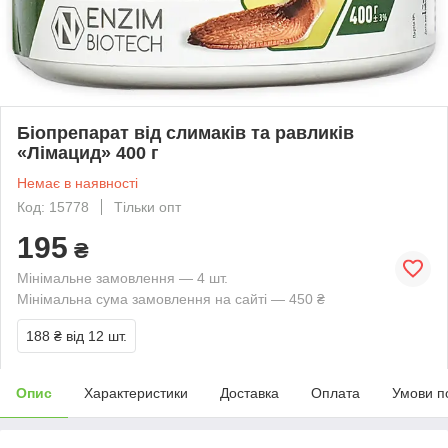
Біопрепарат від слимаків та равликів
«Лімацид» 400 г
Немає в наявності
Код: 15778
Тільки опт
195
₴
Мінімальне замовлення — 4 шт.
Мінімальна сума замовлення на сайті — 450 ₴
188 ₴
від 12 шт.
Опис
Характеристики
Доставка
Оплата
Умови п