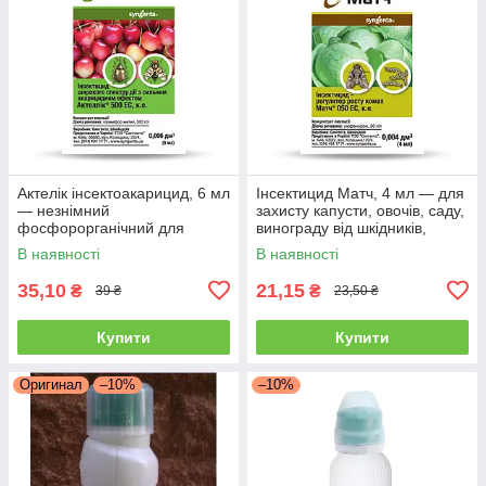
Актелік інсектоакарицид, 6 мл
Інсектицид Матч, 4 мл — для
— незнімний
захисту капусти, овочів, саду,
фосфорорганічний для
винограду від шкідників,
знищення шкідників,
В наявності
В наявності
Syngenta
35,10
21,15
₴
₴
39 ₴
23,50 ₴
Купити
Купити
Оригинал
–10%
–10%