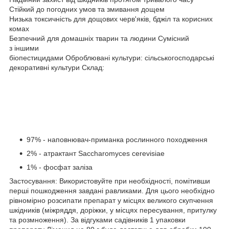
Стійкий до погодних умов та змивання дощем
Низька токсичність для дощових черв'яків, бджіл та корисних
комах
Безпечний для домашніх тварин та людини Сумісний
з іншими
біопестицидами Оброблювані культури: сільськогосподарські
декоративні культури Склад:
97% - наповнювач-приманка рослинного походження
2% - атрактант Saccharomyces cerevisiae
1% - фосфат заліза
Застосування: Використовуйте при необхідності, помітивши
перші пошкодження завдані равликами. Для цього необхідно
рівномірно розсипати препарат у місцях великого скупчення
шкідників (міжряддя, доріжки, у місцях пересування, притулку
та розмноження). За відгуками садівників 1 упаковки