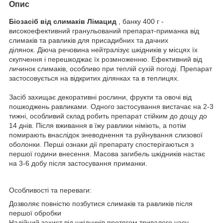
Опис
Біозасіб від слимаків Лімацид
, банку 400 г -
високоефективний гранульований препарат-приманка від
слимаків та равликів для присадибних та дачних
ділянок. Діюча речовина нейтралізує шкідників у місцях їх
скупчення і перешкоджає їх розмноженню. Ефективний від
личинок слимаків, особливо при теплій сухій погоді. Препарат
застосовується на відкритих ділянках та в теплицях.
Засіб захищає декоративні рослини, фрукти та овочі від
пошкоджень равликами. Одного застосування вистачає на 2-3
тижні, особливий склад робить препарат стійким до дощу до
14 днів. Після вживання в їжу равлики німіють, а потім
помирають внаслідок зневоднення та руйнування слизової
оболонки. Перші ознаки дії препарату спостерігаються з
першої години внесення. Масова загибель шкідників настає
на 3-6 добу після застосування приманки.
Особливості та переваги:
Дозволяє повністю позбутися слимаків та равликів після
першої обробки
Надійний захист від шкідників протягом тривалого часу