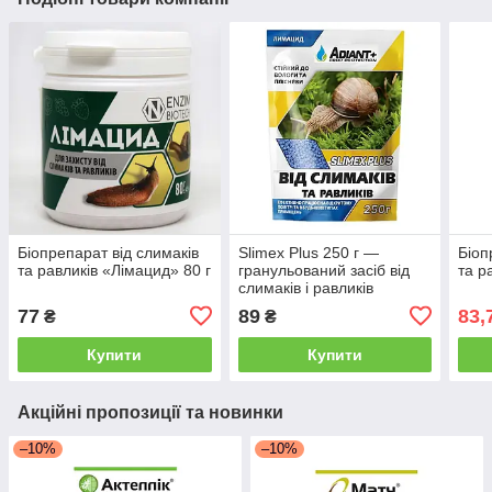
Біопрепарат від слимаків
Slimex Plus 250 г —
Біоп
та равликів «Лімацид» 80 г
гранульований засіб від
та р
слимаків і равликів
77
89
83,
₴
₴
Купити
Купити
Акційні пропозиції та новинки
–10%
–10%