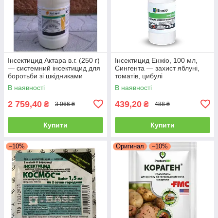
Інсектицид Актара в.г. (250 г)
Інсектицид Енжіо, 100 мл,
— системний інсектицид для
Сингента — захист яблуні,
боротьби зі шкідниками
томатів, цибулі
овочів і саду
В наявності
В наявності
2 759,40
439,20
₴
₴
3 066 ₴
488 ₴
Купити
Купити
–10%
Оригинал
–10%