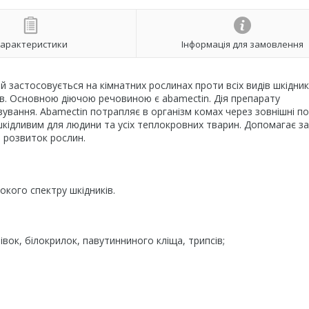
арактеристики
Інформація для замовлення
 застосовується на кімнатних рослинах проти всіх видів шкідникі
ів. Основною діючою речовиною є abamectin. Дія препарату
ізування. Abamectin потрапляє в організм комах через зовнішні п
шкідливим для людини та усіх теплокровних тварин. Допомагає з
и розвиток рослин.
окого спектру шкідників.
івок, білокрилок, павутинниного кліща, трипсів;