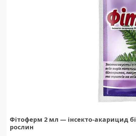
Фітоферм 2 мл — інсекто-акарицид б
рослин