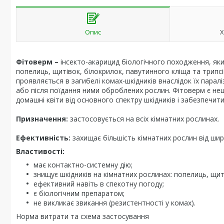
Опис
Х
Фітоверм
–
інсекто-акарицид біологічного походження, який
попелиць, щитівок, білокрилок, павутинного кліща та трипс
проявляється в загибелі комах-шкідників внаслідок їх парал
або після поїдання ними оброблених рослин. Фітоверм є не
домашні квіти від основного спектру шкідників і забезпечит
Призначення:
застосовується на всіх кімнатних рослинах.
Ефективність:
захищає більшість кімнатних рослин від шир
Властивості:
має контактно-системну дію;
знищує шкідників на кімнатних рослинах: попелиць, щит
ефективний навіть в спекотну погоду;
є біологічним препаратом;
не викликає звикання (резистентності у комах).
Норма витрати та схема застосування