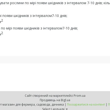
вати рослини по мірі появи шкідників з інтервалом 7-10 днів; кіль
 появи шкідників з інтервалом7-10 днів;
2
м
по мірі появи шкідників з інтервалом7-10 днів;
2
м
Сайт створений на маркетплейсі
Prom.ua
Продавець на Bigl.ua
ZELENSVIT.COM — інтернет магазин для фермера, садовода, дачника |
Поскаржитися на контент
|
П
Select Language
▼