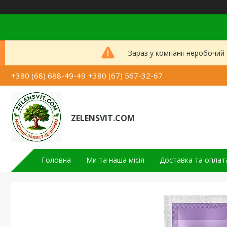
Зараз у компанії неробочий
+380 (68) 688-49-49
+380 (67) 567-32-67
ZELENSVIT.COM
Головна
Ми та наша місія
Доставка та оплат