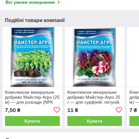
Всі умови повернення
Подібні товари компанії
Комплексне мінеральне
Комплексне мінеральне
Комп
добриво Майстер-Агро (25
добриво Майстер-Агро 25
добр
м) — для розсади (NPK
г — для сурфіній, петуній,
м) —
20.13.13+MgO)
пеларгоній/NPKshen24
7,50
11
7
₴
₴
₴
Купити
Купити