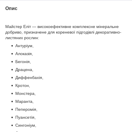
Опис
Майстер Еліт — високоефективне комплексне мінеральне
добриво, призначене для кореневої підгодівлі декоративно-
листяних рослин:
Антуріум,
Алоказія,
Бегонія,
Драцена,
Диффенбахія,
Кротон,
Монстера,
Маранта,
Пеперомія,
Пуансетія,
Сингоніум,