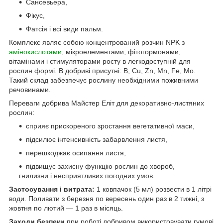
Сансевьера,
Фікус,
Фатсія і всі види пальм.
Комплекс являє собою концентрований розчин NPK з
амінокислотами
, мікроелементами, фітогормонами,
вітамінами і стимуляторами росту в легкодоступній для
рослин формі. В добриві присутні: В, Cu, Zn, Mn, Fe, Mo.
Такий склад забезпечує рослину необхідними поживними
речовинами.
Переваги добрива Майстер Еліт для декоративно-листяних
рослин:
сприяє прискореного зростання вегетативної маси,
підсилює інтенсивність забарвлення листя,
перешкоджає осипання листя,
підвищує захисну функцію рослин до хвороб,
гнилизни і несприятливих погодних умов.
Застосування і витрата:
1 ковпачок (5 мл) розвести в 1 літрі
води. Поливати з березня по вересень один раз в 2 тижні, з
жовтня по лютий — 1 раз в місяць.
Заходи безпеки
при роботі добривом використовувати гумові