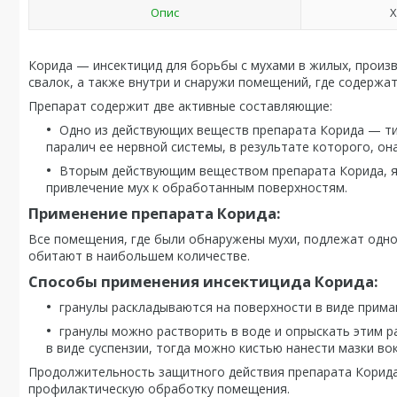
Опис
Х
Корида — инсектицид для борьбы с мухами в жилых, произ
свалок, а также внутри и снаружи помещений, где содерж
Препарат содержит две активные составляющие:
Одно из действующих веществ препарата Корида — ти
паралич ее нервной системы, в результате которого, она
Вторым действующим веществом препарата Корида, яв
привлечение мух к обработанным поверхностям.
Применение препарата Корида:
Все помещения, где были обнаружены мухи, подлежат одно
обитают в наибольшем количестве.
Способы применения инсектицида Корида:
гранулы раскладываются на поверхности в виде прима
гранулы можно растворить в воде и опрыскать этим 
в виде суспензии, тогда можно кистью нанести мазки вокр
Продолжительность защитного действия препарата Корида 
профилактическую обработку помещения.