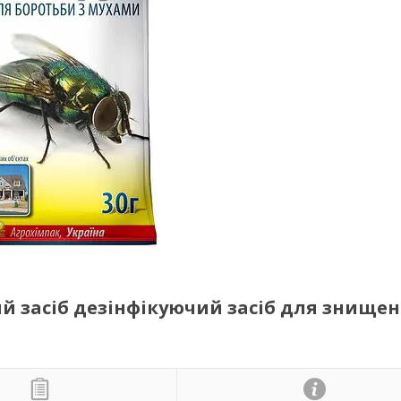
ий засіб дезінфікуючий засіб для знище