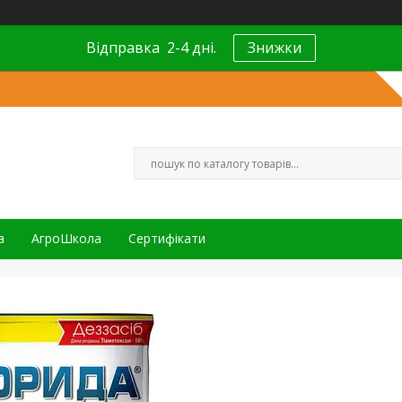
Відправка 2-4 дні.
Знижки
а
АгроШкола
Сертифікати