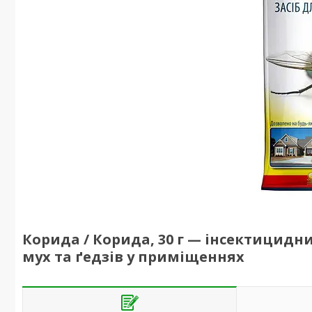
Корида / Корида, 30 г — інсектицидн
мух та ґедзів у приміщеннях