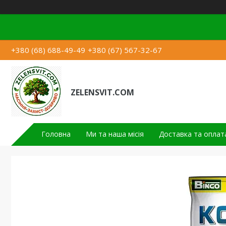
+380 (68) 688-49-49
+380 (67) 567-32-67
ZELENSVIT.COM
Головна
Ми та наша місія
Доставка та оплат