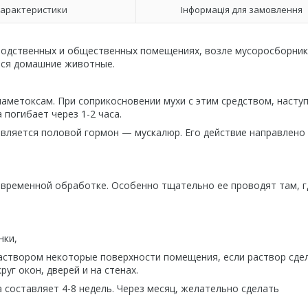
арактеристики
Інформація для замовлення
водственных и общественных помещениях, возле мусоросборник
атся домашние животные.
аметоксам. При соприкосновении мухи с этим средством, насту
 погибает через 1-2 часа.
ляется половой гормон — мускалюр. Его действие направлено
временной обработке. Особенно тщательно ее проводят там, г
нки,
раствором некоторые поверхности помещения, если раствор сде
уг окон, дверей и на стенах.
составляет 4-8 недель. Через месяц, желательно сделать