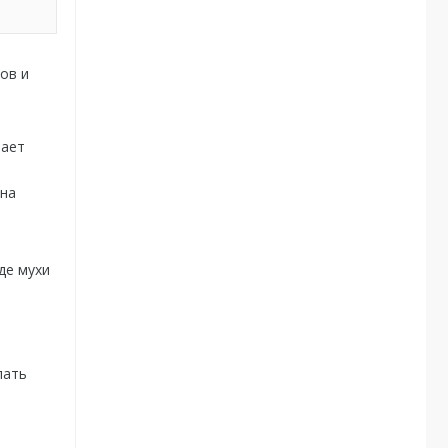
ов и
пает
 на
де мухи
лать