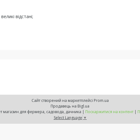
великі відстані;
Сайт створений на маркетплейсі
Prom.ua
Продавець на Bigl.ua
ZELENSVIT.COM — інтернет магазин для фермера, садовода, дачника |
Поскаржитися на контент
|
П
Select Language
▼