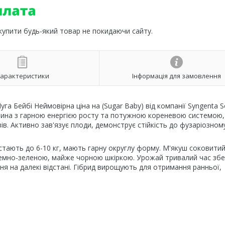
 купити будь-який товар не покидаючи сайту.
арактеристики
Інформація для замовлення
га Бейбі Неймовірна ціна на (Sugar Baby) від компанії Syngenta S
ослина з гарною енергією росту та потужною кореневою системою,
в. Активно зав'язує плоди, демонструє стійкість до фузаріозном
стають до 6-10 кг, мають гарну округлу форму. М'якуш соковитий
емно-зеленою, майже чорною шкіркою. Урожай тривалий час збе
ня на далекі відстані. Гібрид вирощують для отримання ранньої,