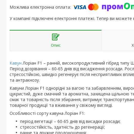
У компанії підключені електронні платежі. Тепер ви можете
Опис
Х
Кавун
Лоріан F1 – ранній, високопродуктивний гібрид типу Шу
Період дозрівання – 60-65 днів від висадження розсади. Р
стресостійкою, швидко регенерує після несприятливих впливі
та антракнозу.
Кавуни Лоріан F1 однорідні за вагою та забарвленням, виро
цукристий, дуже смачний та ароматна, захищена щільною т
смак та товарність після збирання, витримує транспортуван
товарної продукції та вживання у свіжому вигляді.
Особливості сорту кавуна Лоріан F1:
період вегетації – 60-65 днів від висадки розсади;
стресостійкість, здатність до регенерації;
ранне та дружне плодоношення;