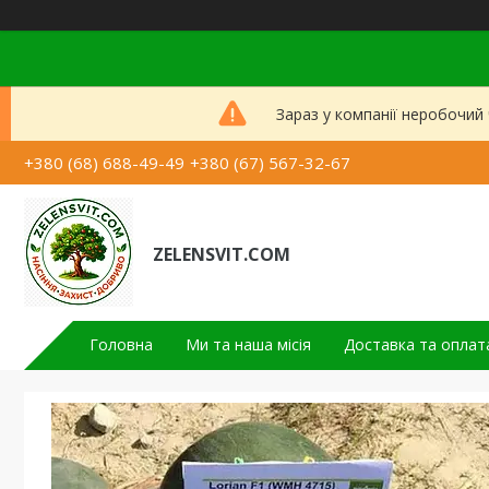
Зараз у компанії неробочий
+380 (68) 688-49-49
+380 (67) 567-32-67
ZELENSVIT.COM
Головна
Ми та наша місія
Доставка та оплат