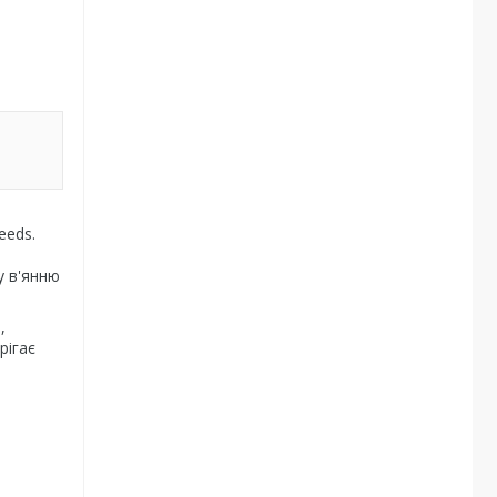
eeds.
у в'янню
,
рігає