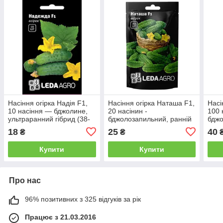
Насіння огірка Надія F1,
Насіння огірка Наташа F1,
Насі
10 насіння — бджолине,
20 насінин -
100 
ультраранний гібрид (38-
бджолозапильний, ранній
бджо
40 днів), LEDAAGRO
гібрид (40-45 днів)
сере
18
25
40
₴
₴
LEDAAGRO
(45-
Купити
Купити
Про нас
96% позитивних з 325 відгуків за рік
Працює з 21.03.2016