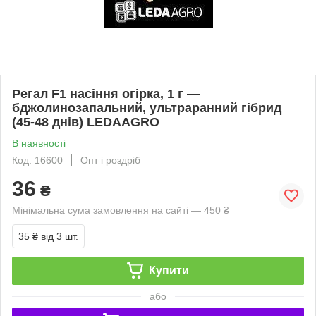
Регал F1 насіння огірка, 1 г —
бджолинозапальний, ультраранний гібрид
(45-48 днів) LEDAAGRO
В наявності
Код: 16600
Опт і роздріб
36
₴
Мінімальна сума замовлення на сайті — 450 ₴
35 ₴
від 3 шт.
Купити
або