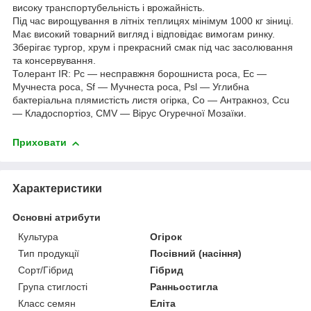
високу транспортубельність і врожайність.
Під час вирощування в літніх теплицях мінімум 1000 кг зіниці.
Має високий товарний вигляд і відповідає вимогам ринку.
Зберігає тургор, хрум і прекрасний смак під час засолювання
та консервування.
Толерант IR: Pc — несправжня борошниста роса, Ec —
Мучнеста роса, Sf — Мучнеста роса, Psl — Углибна
бактеріальна плямистість листя огірка, Co — Антракноз, Ccu
— Кладоспортіоз, CMV — Вірус Огуречної Мозаїки.
Приховати
Характеристики
Основні атрибути
Культура
Огірок
Тип продукції
Посівний (насіння)
Сорт/Гібрид
Гібрид
Група стиглості
Ранньостигла
Класс семян
Еліта