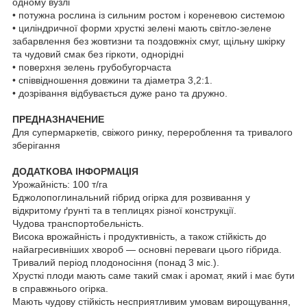
одному вузлі
• потужна рослина із сильним ростом і кореневою системою
• циліндричної форми хрусткі зелені мають світло-зелене
забарвлення без жовтизни та поздовжніх смуг, щільну шкірку
та чудовий смак без гіркоти, однорідні
• поверхня зелень грубобугорчаста
• співвідношення довжини та діаметра 3,2:1.
• дозрівання відбувається дуже рано та дружно.
ПРЕДНАЗНАЧЕНИЕ
Для супермаркетів, свіжого ринку, перероблення та тривалого
зберігання
ДОДАТКОВА ІНФОРМАЦІЯ
Урожайність: 100 т/га
Бджолопоглинальний гібрид огірка для розвивання у
відкритому ґрунті та в теплицях різної конструкції.
Чудова транспортобельність.
Висока врожайність і продуктивність, а також стійкість до
найагресивніших хвороб — основні переваги цього гібрида.
Тривалий період плодоносіння (понад 3 міс.).
Хрусткі плоди мають саме такий смак і аромат, який і має бути
в справжнього огірка.
Мають чудову стійкість несприятливим умовам вирощування,