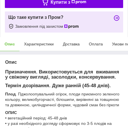
Купити з
Що таке купити з Пром?
Замовлення під захистом
Опис
Характеристики
Доставка
Оплата
Умови п
Опис
Призначення
. Використовується для вживання
у свіжому вигляді, засолодки, консервування.
Термін дозрівання.
Дуже ранній (45-48 днів).
Плод
. Пджолоопувальний огірок, плоди приємного зеленого
кольору, великобугорчасті, білошипи, вирівняні за товщиною
та довжиною, циліндричної форми, чудовий смак без гіркоти
ОПИС
• вегетаційний період: 45-48 днів
• у разі необхідного догляду сформовує по 3-5 плодів на