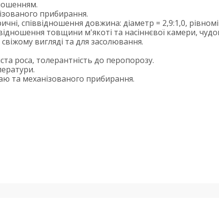
оношенням.
ізованого прибирання.
ичні, співвідношення довжина: діаметр = 2,9:1,0, рівном
відношення товщини м'якоті та насіннєвої камери, чуд
 свіжому вигляді та для засолювання.
ста роса, толерантність до перопорозу.
ператури.
аю та механізованого прибирання.