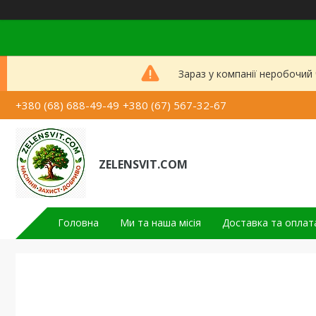
Зараз у компанії неробочий
+380 (68) 688-49-49
+380 (67) 567-32-67
ZELENSVIT.COM
Головна
Ми та наша місія
Доставка та оплат