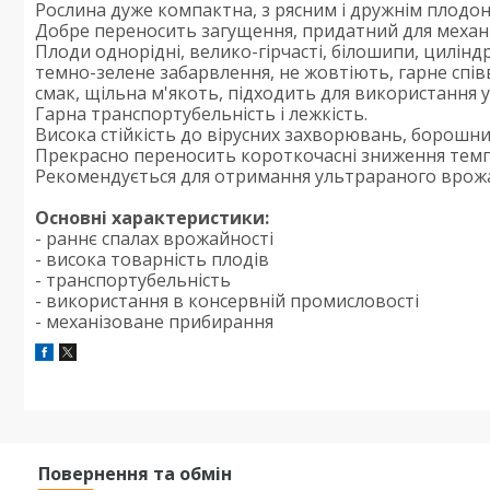
Рослина дуже компактна, з рясним і дружнім плод
Добре переносить загущення, придатний для механ
Плоди однорідні, велико-гірчасті, білошипи, циліндр
темно-зелене забарвлення, не жовтіють, гарне спів
смак, щільна м'якоть, підходить для використання у
Гарна транспортубельність і лежкість.
Висока стійкість до вірусних захворювань, борошни
Прекрасно переносить короткочасні зниження тем
Рекомендується для отримання ультрараного врож
Основні характеристики:
- раннє спалах врожайності
- висока товарність плодів
- транспортубельність
- використання в консервній промисловості
- механізоване прибирання
Повернення та обмін