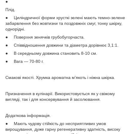
●
Плід.
● Циліндричної форми хрусткі зелені мають темно-зелене
забарвлення без жовтизни та поздовжніх смуг, тонку шкірку,
однорідні.
● Поверхня зенячків грубобугорчаста.
● Співвідношення довжини та діаметра дорівнює 3,1:1.
● В середньому довжина становить 8-10 см.
● Вага — 70-80 г.
Смакові якості. Хрумка ароматна м'якоть і ніжна шкірка.
Призначення в кулінарії. Використовується як у свіжому
вигляді, так і для консервування й засолювання.
Додаткова інформація.
● Мають чудову стійкість до несприятливих умов
вирощування, дуже гарну регенеративну здатність, високу