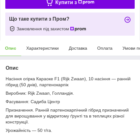
Купити з
Що таке купити з Пром?
Замовлення під захистом
Опис
Характеристики
Доставка
Оплата
Умови п
Опис
Насіння огірка Караоке F1 (Rijk Zwaan), 10 насіння — ранній
гібрид (50 днів), партенокарпік
Виробник: Rijk Zwaan, Голландія.
Фасування: Садиба Центр
Призначення. Ранній партенокарпічний гібрид призначений
для вирощування у відкритому ґрунті та в теплицях різної
конструкції.
Урожайність — 50 т/га.