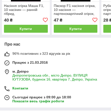
Насіння огірка Маша F1,
Пікскор F1 насіння огірка,
Рубі
10 насінин — ранній
10 насіння —
огір
гібрид,
партенокарпічний огірок,
парт
партенокарпічний,LEDAAGRO
середньостиглий
сере
40
47
28
₴
₴
LEDAAGRO
LED
Купити
Купити
Про нас
96% позитивних з 323 відгуків за рік
Працює з 21.03.2016
м. Дніпро
Дніпропетровська обл., місто Дніпро, ВУЛИЦЯ
КУТУЗОВА, будинок 16, квартира 7, Дніпро, Україна
Контакти
Сьогодні працює з 09:00 до 18:00
Показати весь графік роботи