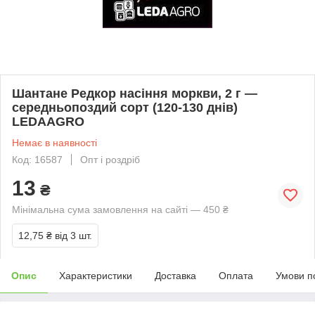
Шантане Редкор насіння моркви, 2 г —
середньопоздий сорт (120-130 днів)
LEDAAGRO
Немає в наявності
Код: 16587
Опт і роздріб
13
₴
Мінімальна сума замовлення на сайті — 450 ₴
12,75 ₴
від 3 шт.
Опис
Характеристики
Доставка
Оплата
Умови п