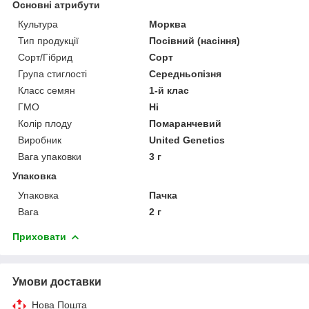
Основні атрибути
Культура
Морква
Тип продукції
Посівний (насіння)
Сорт/Гібрид
Сорт
Група стиглості
Середньопізня
Класс семян
1-й клас
ГМО
Ні
Колір плоду
Помаранчевий
Виробник
United Genetics
Вага упаковки
3 г
Упаковка
Упаковка
Пачка
Вага
2 г
Приховати
Умови доставки
Нова Пошта