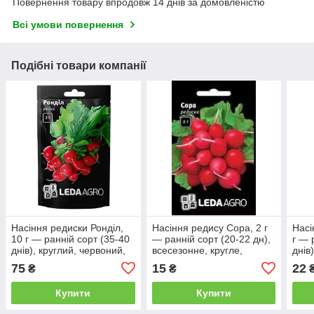
Повернення товару впродовж 14 днів за домовленістю
Всі умови повернення
Подібні товари компанії
Насіння редиски Ронділ,
Насіння редису Сора, 2 г
Насі
10 г — ранній сорт (35-40
— ранній сорт (20-22 дн),
г — 
днів), круглий, червоний,
всесезонне, кругле,
днів
LEDAAGRO
темно-червоне,
LED
75
15
22
₴
₴
LEDAAGRO
Купити
Купити