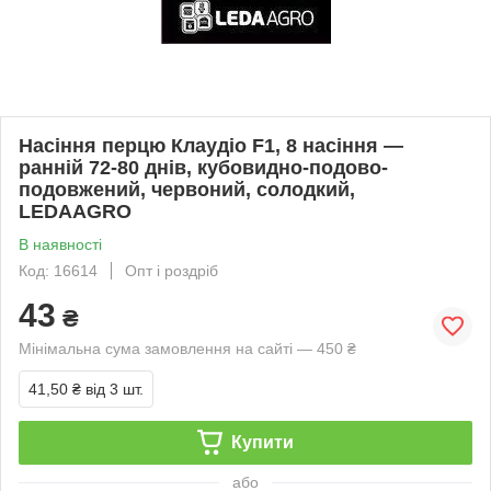
Насіння перцю Клаудіо F1, 8 насіння —
ранній 72-80 днів, кубовидно-подово-
подовжений, червоний, солодкий,
LEDAAGRO
В наявності
Код: 16614
Опт і роздріб
43
₴
Мінімальна сума замовлення на сайті — 450 ₴
41,50 ₴
від 3 шт.
Купити
або