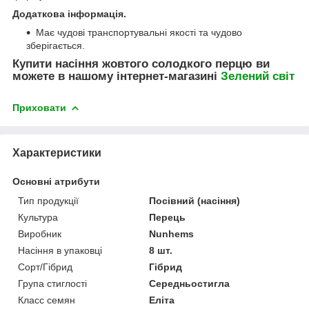
Додаткова інформація.
Має чудові транспортувальні якості та чудово
зберігається.
Купити насіння жовтого солодкого перцю ви
можете в нашому інтернет-магазині
Зелений свiт
Приховати
Характеристики
Основні атрибути
Тип продукції
Посівний (насіння)
Культура
Перець
Виробник
Nunhems
Насіння в упаковці
8 шт.
Сорт/Гібрид
Гібрид
Група стиглості
Середньостигла
Класс семян
Еліта