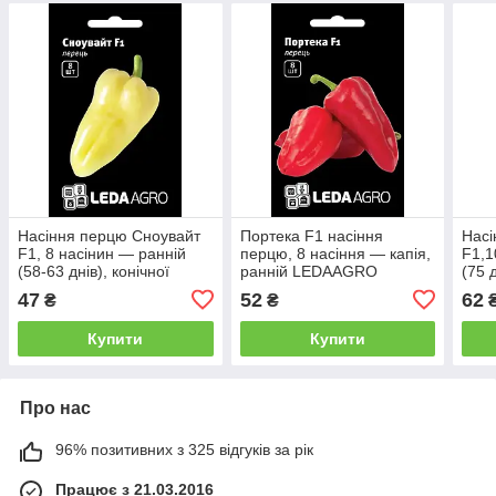
Насіння перцю Сноувайт
Портека F1 насіння
Насі
F1, 8 насінин — ранній
перцю, 8 насіння — капія,
F1,1
(58-63 днів), конічної
ранній LEDAAGRO
(75 
форми, солодкий
подо
47
52
62
₴
₴
LEDAAGRO
соло
Купити
Купити
Про нас
96% позитивних з 325 відгуків за рік
Працює з 21.03.2016