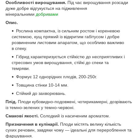
Особливості вирощування.
Під час вирощування розсади
дуже добре відгукується на підживлення
мінеральними
добривами
Опис.
Рослина компактна, із сильним ростом і кореневою
системою, кущ прямий із відкритим габітусом і добре
розвиненим листовим апаратом, що особливо важливо
в спеку.
Гібрид характеризується стійкістю до несприятливих і
стресових умов вирощування, стійкі до спеки та
темряви.
Формує 12 однорідних плодів, 200-250г.
Товщина стінки 10-14 мм.
Стійкий до захворювань.
Плід.
Плоди кубовидно-подовжені, чотирикамерні, дозрівають
із темно-зелених у темно-червоні.
Смакові якості.
Солодкий із насиченим ароматом.
Призначення в кулінарії.
Плоди містять велику кількість
сухих речовин, завдяки чому — ідеальні для перероблення та
фаршування.