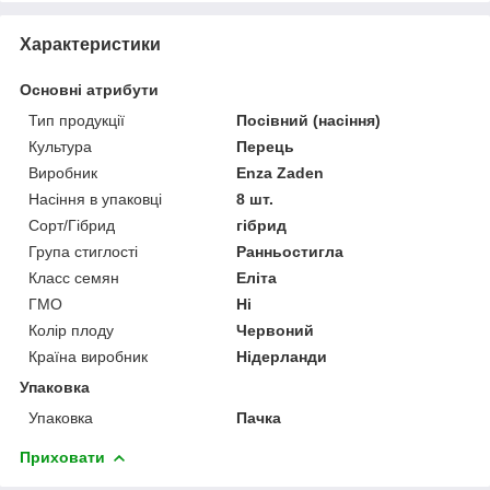
Характеристики
Основні атрибути
Тип продукції
Посівний (насіння)
Культура
Перець
Виробник
Enza Zaden
Насіння в упаковці
8 шт.
Сорт/Гібрид
гібрид
Група стиглості
Ранньостигла
Класс семян
Еліта
ГМО
Ні
Колір плоду
Червоний
Країна виробник
Нідерланди
Упаковка
Упаковка
Пачка
Приховати