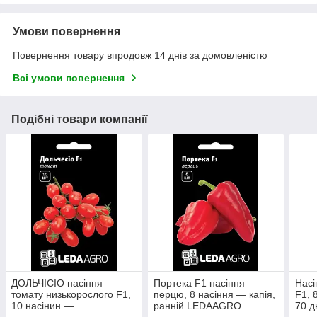
Умови повернення
Повернення товару впродовж 14 днів за домовленістю
Всі умови повернення
Подібні товари компанії
ДОЛЬЧІСІО насіння
Портека F1 насіння
Насі
томату низькорослого F1,
перцю, 8 насіння — капія,
F1, 
10 насінин —
ранній LEDAAGRO
70 д
середньостиглий томат
рату