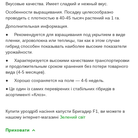
Вкусовые качества. Имеет сладкий и нежный вкус.
Особенности выращивания. Посадку целесообразно
проводить с плотностью в 40-45 тысяч растений на 1 га.
Дополнительная информация.
● Рекомендуется для взращивания под укрытием в виде
пленки, агроволокна или теплицы, так как в этом случае
гибрид способен показывать наиболее высокие показатели
урожайности.
● Характеризуется высокими качествами транспортировки
и продолжительным сроком хранения без потери товарного
вида (4-5 месяцев).
● Хорошо сохраняется на поле — 4-6 недель.
● Це один із самих перевірених і стабільних гібридів в
асортименті «Клоз».
Купити уроздріб насіння капусти Бригадир F1, ви можете в
нашому інтернет-магазині
Зелений світ
Приховати