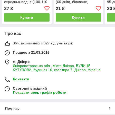
середньо-подня (100-110
(60 днів), білочане,
95 д
днів) Clause
LEDAAGRO
Ром
27
21
30
₴
₴
Купити
Купити
Про нас
96% позитивних з 327 відгуків за рік
Працює з 21.03.2016
м. Дніпро
Дніпропетровська обл., місто Дніпро, ВУЛИЦЯ
КУТУЗОВА, будинок 16, квартира 7, Дніпро, Україна
Контакти
Сьогодні вихідний
Показати весь графік роботи
Про нас