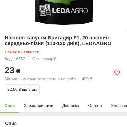
Насіння капусти Бригадир F1, 20 насінин —
середньо-пізня (110-120 днів), LEDAAGRO
Немає в наявності
Код: 16567
Опт і роздріб
23
₴
Мінімальна сума замовлення на сайті — 450 ₴
22,50 ₴
від 3 шт.
Опис
Характеристики
Доставка
Оплата
Умови п
Опис