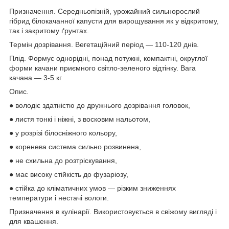
Призначення. Середньопізній, урожайний сильнорослий
гібрид білокачанної капусти для вирощування як у відкритому,
так і закритому ґрунтах.
Термін дозрівання. Вегетаційний період — 110-120 днів.
Плід. Формує однорідні, понад потужні, компактні, округлої
форми качани приємного світло-зеленого відтінку. Вага
качана — 3-5 кг
Опис.
● володіє здатністю до дружнього дозрівання головок,
● листя тонкі і ніжні, з восковим нальотом,
● у розрізі білосніжного кольору,
● коренева система сильно розвинена,
● не схильна до розтріскування,
● має високу стійкість до фузаріозу,
● стійка до кліматичних умов — різким зниженнях
температури і нестачі вологи.
Призначення в кулінарії. Використовується в свіжому вигляді і
для квашення.