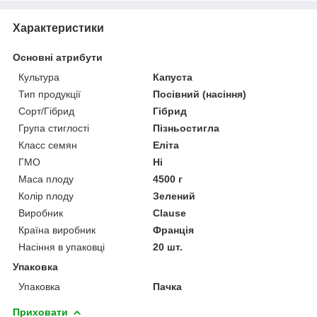
Характеристики
Основні атрибути
Культура
Капуста
Тип продукції
Посівний (насіння)
Сорт/Гібрид
Гібрид
Група стиглості
Пізньостигла
Класс семян
Еліта
ГМО
Ні
Маса плоду
4500 г
Колір плоду
Зелений
Виробник
Clause
Країна виробник
Франція
Насіння в упаковці
20 шт.
Упаковка
Упаковка
Пачка
Приховати