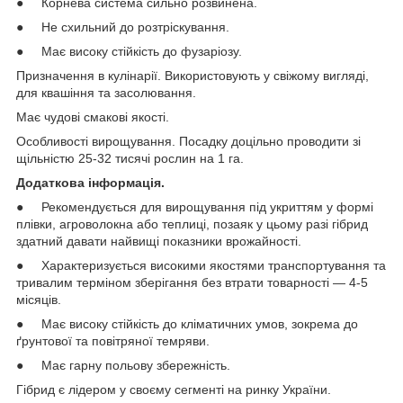
● Корнева система сильно розвинена.
● Не схильний до розтріскування.
● Має високу стійкість до фузаріозу.
Призначення в кулінарії. Використовують у свіжому вигляді,
для квашіння та засолювання.
Має чудові смакові якості.
Особливості вирощування. Посадку доцільно проводити зі
щільністю 25-32 тисячі рослин на 1 га.
Додаткова інформація.
● Рекомендується для вирощування під укриттям у формі
плівки, агроволокна або теплиці, позаяк у цьому разі гібрид
здатний давати найвищі показники врожайності.
● Характеризується високими якостями транспортування та
тривалим терміном зберігання без втрати товарності — 4-5
місяців.
● Має високу стійкість до кліматичних умов, зокрема до
ґрунтової та повітряної темряви.
● Має гарну польову збережність.
Гібрид є лідером у своєму сегменті на ринку України.