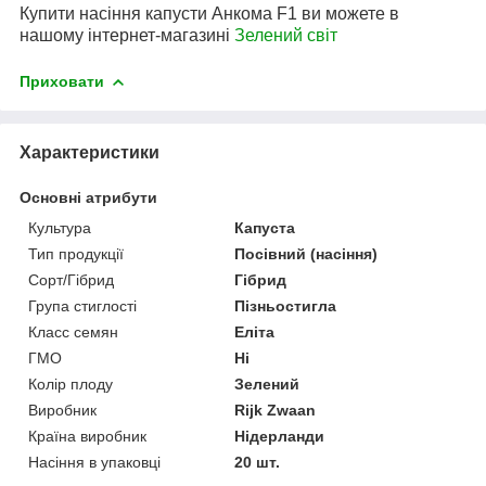
Купити насіння капусти Анкома F1 ви можете в
нашому інтернет-магазині
Зелений свiт
Приховати
Характеристики
Основні атрибути
Культура
Капуста
Тип продукції
Посівний (насіння)
Сорт/Гібрид
Гібрид
Група стиглості
Пізньостигла
Класс семян
Еліта
ГМО
Ні
Колір плоду
Зелений
Виробник
Rijk Zwaan
Країна виробник
Нідерланди
Насіння в упаковці
20 шт.