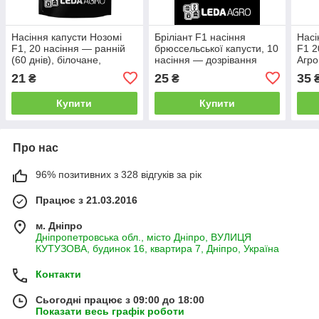
Насіння капусти Нозомі
Бріліант F1 насіння
Насі
F1, 20 насіння — ранній
брюссельської капусти, 10
F1 2
(60 днів), білочане,
насіння — дозрівання
Агро
LEDAAGRO
(140-150 днів),
дні)
21
25
35
₴
₴
LEDAAGRO
Купити
Купити
Про нас
96% позитивних з 328 відгуків за рік
Працює з 21.03.2016
м. Дніпро
Дніпропетровська обл., місто Дніпро, ВУЛИЦЯ
КУТУЗОВА, будинок 16, квартира 7, Дніпро, Україна
Контакти
Сьогодні працює з 09:00 до 18:00
Показати весь графік роботи