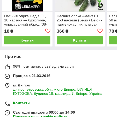
Насіння огірка Надія F1,
Насіння огірка Амант F1
Насі
10 насіння — бджолине,
250 насінин (Бейо / Bejo) -
50 н
ультраранний гібрид (38-
партенокарпик, ультра-
ульт
40 днів), LEDAAGRO
ранній гібрид (40-45 днів),
44 д
18
360
78
₴
₴
фасовка 01.2021, УЦІНКА
Купити
Купити
Про нас
96% позитивних з 327 відгуків за рік
Працює з 21.03.2016
м. Дніпро
Дніпропетровська обл., місто Дніпро, ВУЛИЦЯ
КУТУЗОВА, будинок 16, квартира 7, Дніпро, Україна
Контакти
Сьогодні працює з 09:00 до 14:00
Показати весь графік роботи