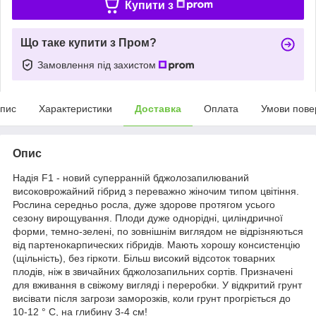
Купити з
Що таке купити з Пром?
Замовлення під захистом
пис
Характеристики
Доставка
Оплата
Умови пове
Опис
Надія F1 - новий суперранній бджолозапилюваний
високоврожайний гібрид з переважно жіночим типом цвітіння.
Рослина середньо росла, дуже здорове протягом усього
сезону вирощування. Плоди дуже однорідні, циліндричної
форми, темно-зелені, по зовнішнім виглядом не відрізняються
від партенокарпических гібридів. Мають хорошу консистенцію
(щільність), без гіркоти. Більш високий відсоток товарних
плодів, ніж в звичайних бджолозапильних сортів. Призначені
для вживання в свіжому вигляді і переробки. У відкритий грунт
висівати після загрози заморозків, коли грунт прогріється до
10-12 ° C, на глибину 3-4 см!