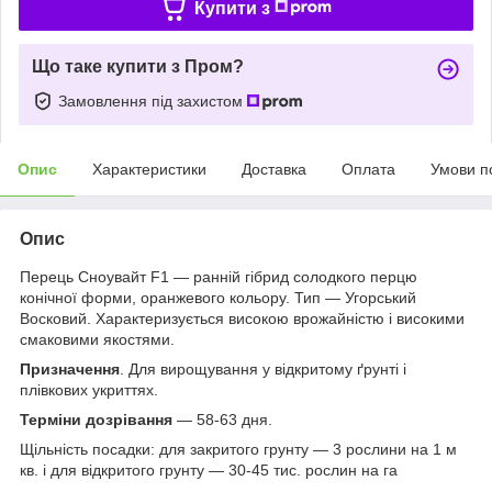
Купити з
Що таке купити з Пром?
Замовлення під захистом
Опис
Характеристики
Доставка
Оплата
Умови п
Опис
Перець Сноувайт F1 — ранній гібрид солодкого перцю
конічної форми, оранжевого кольору. Тип — Угорський
Восковий. Характеризується високою врожайністю і високими
смаковими якостями.
Призначення
. Для вирощування у відкритому ґрунті і
плівкових укриттях.
Терміни дозрівання
— 58-63 дня.
Щільність посадки: для закритого грунту — 3 рослини на 1 м
кв. і для відкритого грунту — 30-45 тис. рослин на га