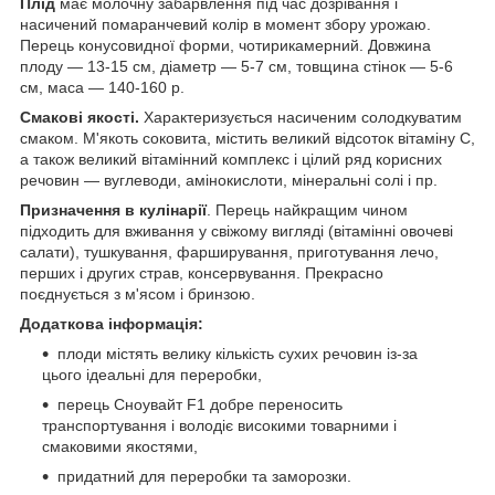
Плід
має молочну забарвлення під час дозрівання і
насичений помаранчевий колір в момент збору урожаю.
Перець конусовидної форми, чотирикамерний. Довжина
плоду — 13-15 см, діаметр — 5-7 см, товщина стінок — 5-6
см, маса — 140-160 р.
Смакові якості.
Характеризується насиченим солодкуватим
смаком. М'якоть соковита, містить великий відсоток вітаміну С,
а також великий вітамінний комплекс і цілий ряд корисних
речовин — вуглеводи, амінокислоти, мінеральні солі і пр.
Призначення в кулінарії
. Перець найкращим чином
підходить для вживання у свіжому вигляді (вітамінні овочеві
салати), тушкування, фарширування, приготування лечо,
перших і других страв, консервування. Прекрасно
поєднується з м'ясом і бринзою.
Додаткова інформація:
плоди містять велику кількість сухих речовин із-за
цього ідеальні для переробки,
перець Сноувайт F1 добре переносить
транспортування і володіє високими товарними і
смаковими якостями,
придатний для переробки та заморозки.