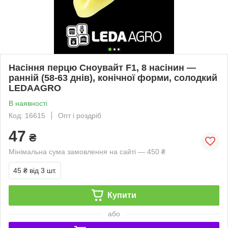
Насіння перцю Сноувайт F1, 8 насінин —
ранній (58-63 днів), конічної форми, солодкий
LEDAAGRO
В наявності
Код: 16615
Опт і роздріб
47
₴
Мінімальна сума замовлення на сайті — 450 ₴
45 ₴
від 3 шт.
Купити
або