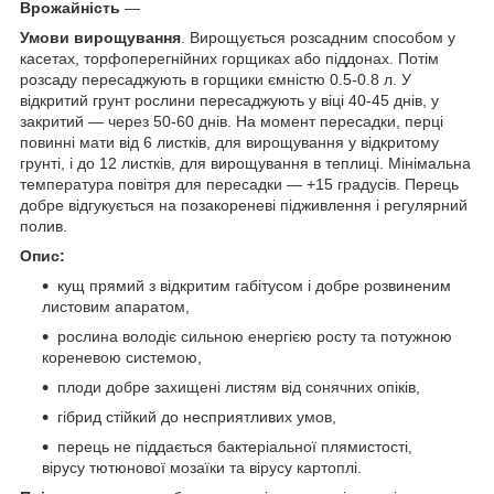
Врожайність
—
Умови вирощування
. Вирощується розсадним способом у
касетах, торфоперегнійних горщиках або піддонах. Потім
розсаду пересаджують в горщики ємністю 0.5-0.8 л. У
відкритий грунт рослини пересаджують у віці 40-45 днів, у
закритий — через 50-60 днів. На момент пересадки, перці
повинні мати від 6 листків, для вирощування у відкритому
грунті, і до 12 листків, для вирощування в теплиці. Мінімальна
температура повітря для пересадки — +15 градусів. Перець
добре відгукується на позакореневі підживлення і регулярний
полив.
Опис:
кущ прямий з відкритим габітусом і добре розвиненим
листовим апаратом,
рослина володіє сильною енергією росту та потужною
кореневою системою,
плоди добре захищені листям від сонячних опіків,
гібрид стійкий до несприятливих умов,
перець не піддається бактеріальної плямистості,
вірусу тютюнової мозаїки та вірусу картоплі.