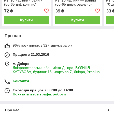
F1, 10 насінин - ранній
F1, 20 насінин — ранній
F1, 
(55-65 дн), конічної
(60-65 днів), овально-
70 д
форми, Nunhems
конічні, фіолетовий
рату
72
39
33
₴
₴
сол
Купити
Купити
Про нас
96% позитивних з 327 відгуків за рік
Працює з 21.03.2016
м. Дніпро
Дніпропетровська обл., місто Дніпро, ВУЛИЦЯ
КУТУЗОВА, будинок 16, квартира 7, Дніпро, Україна
Контакти
Сьогодні працює з 09:00 до 14:00
Показати весь графік роботи
Про нас