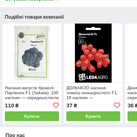
Подібні товари компанії
Насіння капусти броколі
ДОЛЬЧІСІО насіння
Диня
Партенон F1 (Sakata), 100
томату низькорослого F1,
насі
насінин — середньостигла
10 насінин —
сере
(85-90 днів),
середньостиглий томат
(70-
110
37
36
₴
₴
куполоподібна
типу черрі, LEDAAGRO
Купити
Купити
Про нас