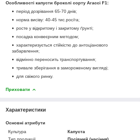
Особливості капусти броколі сорту Агассі F1:
період дозрівання 65-70 днів;
норма висіву: 40-45 тис.рос/га;
росте у відкритому і закритому ґрунті;
посадка конвеєрним методом;
характеризується стійкістю до антоціанового
забарвлення;
відмінно переносить транспортування;
тривале зберігання в замороженому вигляді;
для свіжого ринку.
Приховати
Характеристики
Основні атрибути
Культура
Капуста
Тип продукції
Посівний (насіння)