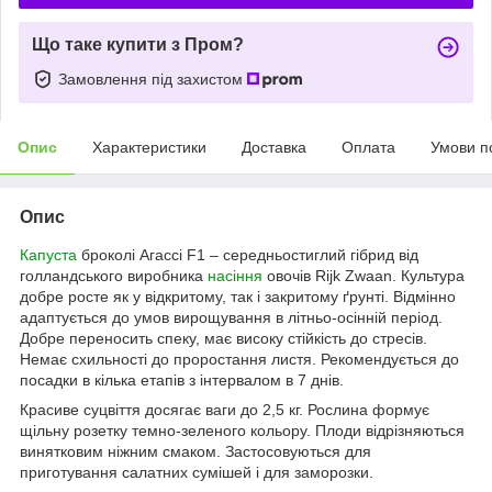
Що таке купити з Пром?
Замовлення під захистом
Опис
Характеристики
Доставка
Оплата
Умови п
Опис
Капуста
броколі Агассі F1 – середньостиглий гібрид від
голландського виробника
насіння
овочів Rijk Zwaan. Культура
добре росте як у відкритому, так і закритому ґрунті. Відмінно
адаптується до умов вирощування в літньо-осінній період.
Добре переносить спеку, має високу стійкість до стресів.
Немає схильності до проростання листя. Рекомендується до
посадки в кілька етапів з інтервалом в 7 днів.
Красиве суцвіття досягає ваги до 2,5 кг. Рослина формує
щільну розетку темно-зеленого кольору. Плоди відрізняються
винятковим ніжним смаком. Застосовуються для
приготування салатних сумішей і для заморозки.