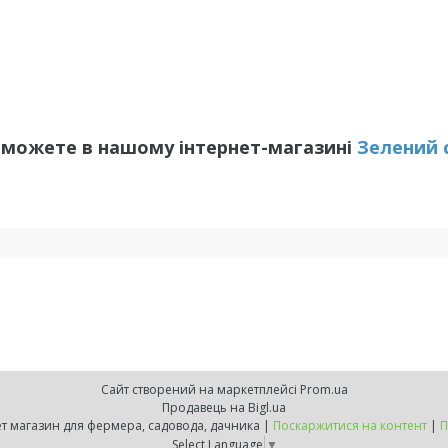
 можете в нашому інтернет-магазині
Зелений с
Сайт створений на маркетплейсі
Prom.ua
Продавець на Bigl.ua
ZELENSVIT.COM — інтернет магазин для фермера, садовода, дачника |
Поскаржитися на контент
|
П
Select Language
▼