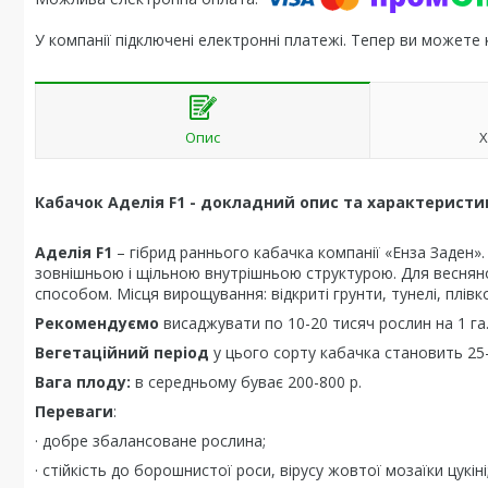
У компанії підключені електронні платежі. Тепер ви можете
Опис
Х
Кабачок Аделія F1 - докладний опис та характеристи
Аделія F1
– гібрид раннього кабачка компанії «Енза Заден»
зовнішньою і щільною внутрішньою структурою. Для веснян
способом. Місця вирощування: відкриті грунти, тунелі, плівко
Рекомендуємо
висаджувати по 10-20 тисяч рослин на 1 га
Вегетаційний період
у цього сорту кабачка становить 25-3
Вага плоду:
в середньому буває 200-800 р.
Переваги
:
· добре збалансоване рослина;
· стійкість до борошнистої роси, вірусу жовтої мозаїки цукіні