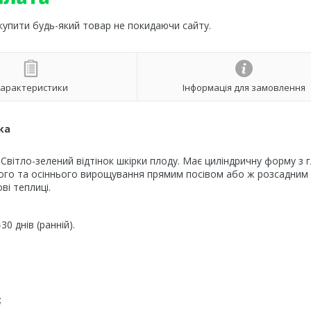
 купити будь-який товар не покидаючи сайту.
арактеристики
Інформація для замовлення
ка
. Світло-зелений відтінок шкірки плоду. Має циліндричну форму з
ого та осіннього вирощування прямим посівом або ж розсадним
ві теплиці.
.
0 днів (ранній).
;