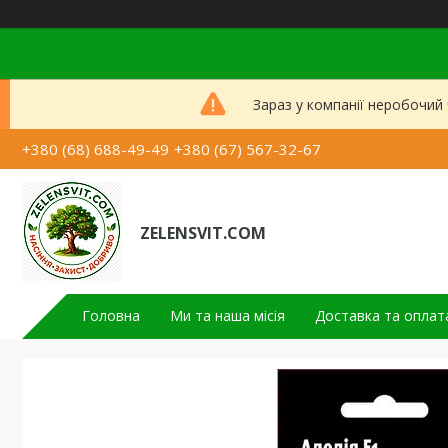
Зараз у компанії неробочий
+380 (68) 688-49-49
+380 (67) 567-32-67
ZELENSVIT.COM
Головна
Ми та наша місія
Доставка та оплат