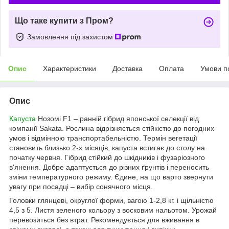
Що таке купити з Пром?
Замовлення під захистом
Опис
Характеристики
Доставка
Оплата
Умови п
Опис
Капуста
Нозомі F1 – ранній гібрид японської селекції від
компанії Sakata. Рослина відрізняється стійкістю до погодних
умов і відмінною транспортабельністю. Термін вегетації
становить близько 2-х місяців, капуста встигає до столу на
початку червня. Гібрид стійкий до шкідників і фузаріозного
в'янення. Добре адаптується до різних ґрунтів і переносить
зміни температурного режиму. Єдине, на що варто звернути
увагу при посадці – вибір сонячного місця.
Головки глянцеві, округлої форми, вагою 1-2,8 кг. і щільністю
4,5 з 5. Листя зеленого кольору з восковим нальотом. Урожай
перевозиться без втрат. Рекомендується для вживання в