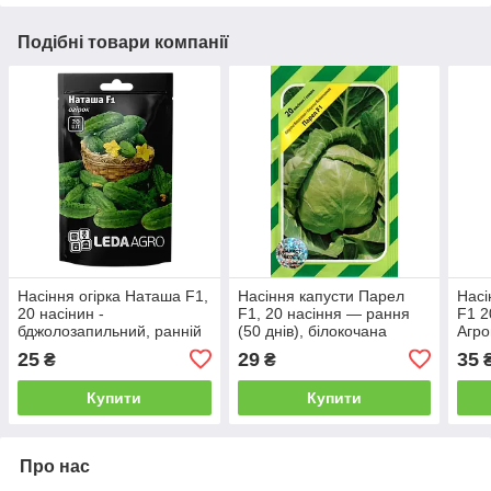
Подібні товари компанії
Насіння огірка Наташа F1,
Насіння капусти Парел
Насі
20 насінин -
F1, 20 насіння — рання
F1 2
бджолозапильний, ранній
(50 днів), білокочана
Агро
гібрид (40-45 днів)
АгроПак
дні)
25
29
35
₴
₴
LEDAAGRO
Купити
Купити
Про нас