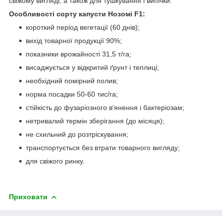
свіжому вигляді, а також для тушкування і випічки.
Особливості сорту капусти Нозомі F1:
короткий період вегетації (60 днів);
вихід товарної продукції 90%;
показники врожайності 31,5 т/га;
висаджується у відкритий ґрунт і теплиці;
необхідний помірний полив;
норма посадки 50-60 тис/га;
стійкість до фузаріозного в'янення і бактеріозам;
нетривалий термін зберігання (до місяця);
не схильний до розтріскування;
транспортується без втрати товарного вигляду;
для свіжого ринку.
Приховати