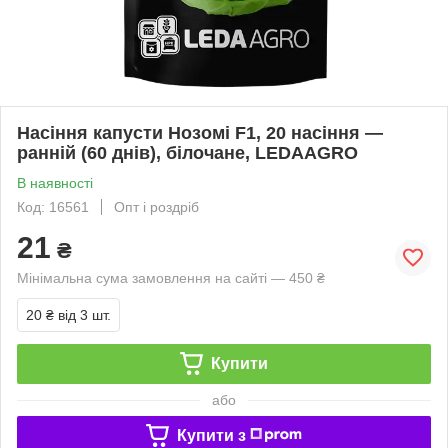
Насіння капусти Нозомі F1, 20 насіння —
ранній (60 днів), білочане, LEDAAGRO
В наявності
Код: 16561
Опт і роздріб
21
₴
Мінімальна сума замовлення на сайті — 450 ₴
20 ₴
від 3 шт.
Купити
або
Купити з