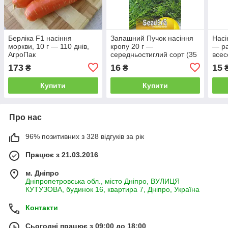
Берліка F1 насіння
Запашний Пучок насіння
Насі
моркви, 10 г — 110 днів,
кропу 20 г —
— ра
АгроПак
середньостиглий сорт (35
всес
днів), ароматний
темн
173
16
15
₴
₴
LED
Купити
Купити
Про нас
96% позитивних з 328 відгуків за рік
Працює з 21.03.2016
м. Дніпро
Дніпропетровська обл., місто Дніпро, ВУЛИЦЯ
КУТУЗОВА, будинок 16, квартира 7, Дніпро, Україна
Контакти
Сьогодні працює з 09:00 до 18:00