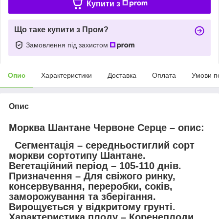
Купити з
Що таке купити з Пром?
Замовлення під захистом
Опис
Характеристики
Доставка
Оплата
Умови п
Опис
Морква Шантане Червоне Серце – опис:
Сегментація – середньостиглий сорт
моркви сортотипу Шантане.
Вегетаційний період – 105-110 днів.
Призначення – Для свіжого ринку,
консервування, переробки, соків,
заморожування та зберігання.
Вирощується у відкритому грунті.
Характеристика плоду – Коренеплоди