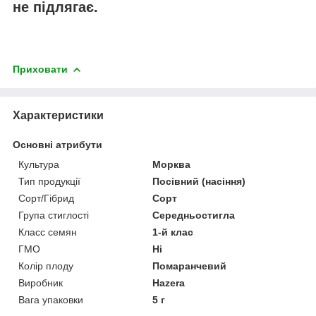
не підлягає.
Приховати
Характеристики
Основні атрибути
Культура
Морква
Тип продукції
Посівний (насіння)
Сорт/Гібрид
Сорт
Група стиглості
Середньостигла
Класс семян
1-й клас
ГМО
Ні
Колір плоду
Помаранчевий
Виробник
Hazera
Вага упаковки
5 г