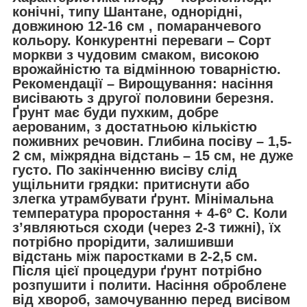
конічні, типу Шантане, однорідні,
довжиною 12-16 см , помаранчевого
кольору. Конкурентні переваги – Сорт
моркви з чудовим смаком, високою
врожайністю та відмінною товарністю.
Рекомендації – Вирощування: насіння
висівають з другої половини березня.
Ґрунт має буди пухким, добре
аерованим, з достатньою кількістю
поживних речовин. Глибина посіву – 1,5-
2 см, міжрядна відстань – 15 см, не дуже
густо. По закінченню висіву слід
ущільнити грядки: притиснути або
злегка утрамбувати ґрунт. Мінімальна
температура проростання + 4-6º С. Коли
з’являються сходи (через 2-3 тижні), їх
потрібно прорідити, залишивши
відстань між паростками в 2-2,5 см.
Після цієї процедури ґрунт потрібно
розпушити і полити. Насіння оброблене
від хвороб, замочуванню перед висівом