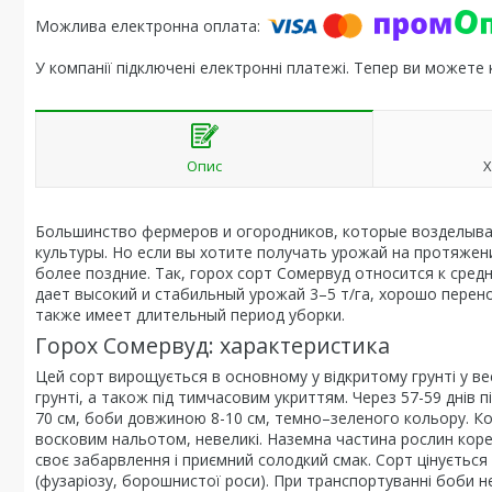
У компанії підключені електронні платежі. Тепер ви можете
Опис
Х
Большинство фермеров и огородников, которые возделыва
культуры. Но если вы хотите получать урожай на протяжен
более поздние. Так, горох сорт Сомервуд относится к сред
дает высокий и стабильный урожай 3–5 т/га, хорошо перен
также имеет длительный период уборки.
Горох Сомервуд: характеристика
Цей сорт вирощується в основному у відкритому грунті у ве
грунті, а також під тимчасовим укриттям. Через 57-59 днів
70 см, боби довжиною 8-10 см, темно–зеленого кольору. Коже
восковим нальотом, невеликі. Наземна частина рослин коре
своє забарвлення і приємний солодкий смак. Сорт цінується
(фузаріозу, борошнистої роси). При транспортуванні боби 