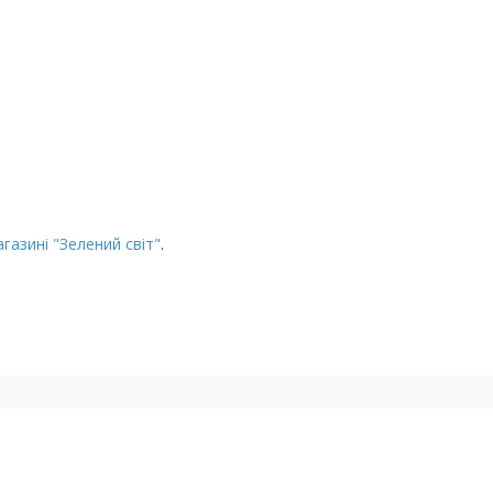
газині "Зелений світ"
.