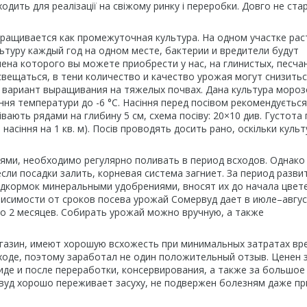
дходить для реалізації на свіжому ринку і переробки. Довго не стар
ращивается как промежуточная культура. На одном участке рас
льтуру каждый год на одном месте, бактерии и вредители будут
ена которого вы можете приобрести у нас, на глинистых, песча
вещаться, в тени количество и качество урожая могут снизитьс
я вариант выращивания на тяжелых почвах. Дана культура морозо
ння температури до -6 °С. Насіння перед посівом рекомендується
ають рядами на глибину 5 см, схема посіву: 20×10 див. Густота 
асіння на 1 кв. м). Посів проводять досить рано, оскільки культ
ями, необходимо регулярно поливать в период всходов. Однако
ли посадки залить, корневая система загниет. За период разви
одкормок минеральными удобрениями, вносят их до начала цвете
висимости от сроков посева урожай Сомервуд дает в июле–авгус
о 2 месяцев. Собирать урожай можно вручную, а также
газин, имеют хорошую всхожесть при минимальных затратах вр
ходе, поэтому заработал не один положительный отзыв. Ценен 
де и после переработки, консервирования, а также за большое
рвуд хорошо переживает засуху, не подвержен болезням даже пр