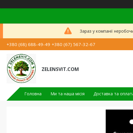
Зараз у компанії неробоч
+380 (68) 688-49-49
+380 (67) 567-32-67
ZELENSVIT.COM
Головна
Ми та наша місія
Доставка та оплат