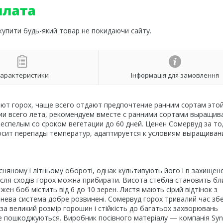
 купити будь-який товар не покидаючи сайту.
арактеристики
Інформація для замовлення
ют горох, чаще всего отдают предпочтение ранним сортам это
ии всего лета, рекомендуем вместе с ранними сортами выращив
неспелым со сроком вегетации до 60 дней. Ценен Сомервуд за то
осит перепады температур, адаптируется к условиям выращивани
сняному і літньому обороті, однак культивують його і в захищен
 після сходів горох можна прибирати. Висота стебла становить бл
н боб містить від 6 до 10 зерен. Листя мають сірий відтінок з
нева система добре розвинені. Сомервуд горох тривалий час збе
 за великий розмір горошин і стійкість до багатьох захворювань
не пошкоджуються. Виробник посівного матеріалу — компанія Sy