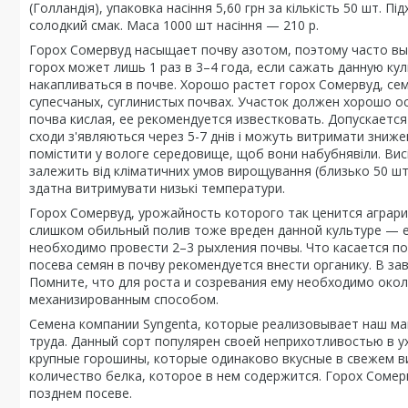
(Голландія), упаковка насіння 5,60 грн за кількість 50 шт. Пі
солодкий смак. Маса 1000 шт насіння — 210 р.
Горох Сомервуд насыщает почву азотом, поэтому часто вы
горох может лишь 1 раз в 3–4 года, если сажать данную ку
накапливаться в почве. Хорошо растет горох Сомервуд, сем
супесчаных, суглинистых почвах. Участок должен хорошо ос
почва кислая, ее рекомендуется известковать. Допускаетс
сходи з'являються через 5-7 днів і можуть витримати зниже
помістити у вологе середовище, щоб вони набубнявіли. Висів
залежить від кліматичних умов вирощування (близько 50 шт н
здатна витримувати низькі температури.
Горох Сомервуд, урожайность которого так ценится аграри
слишком обильный полив тоже вреден данной культуре — ес
необходимо провести 2–3 рыхления почвы. Что касается п
посева семян в почву рекомендуется внести органику. В за
Помните, что для роста и созревания ему необходимо окол
механизированным способом.
Семена компании Syngenta, которые реализовывает наш ма
труда. Данный сорт популярен своей неприхотливостью в у
крупные горошины, которые одинаково вкусные в свежем ви
количество белка, которое в нем содержится. Горох Соме
позднем посеве.