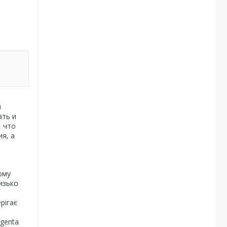
й
ать и
, что
я, а
ому
изько
рігає
ngenta