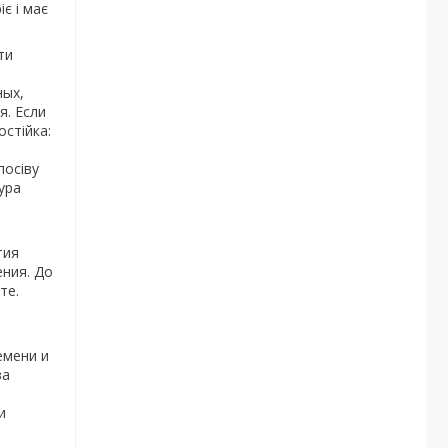
іє і має
ти
ных,
я. Если
стійка:
посіву
ура
тия
ния. До
те.
емени и
за
и