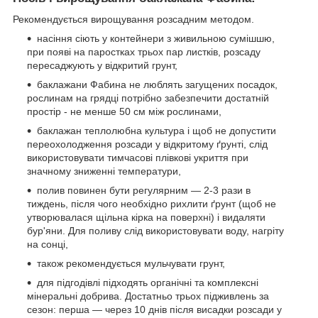
Рекомендується вирощування розсадним методом.
насіння сіють у контейнери з живильною сумішшю,
при появі на паростках трьох пар листків, розсаду
пересаджують у відкритий грунт,
баклажани Фабина не люблять загущених посадок,
рослинам на грядці потрібно забезпечити достатній
простір - не менше 50 см між рослинами,
баклажан теплолюбна культура і щоб не допустити
Нажмите "Разрешить" чтобы
переохолодження розсади у відкритому ґрунті, слід
використовувати тимчасові плівкові укриття при
получать главные новости с сайта
значному зниженні температури,
zelensvit.com
полив повинен бути регулярним — 2-3 рази в
тиждень, після чого необхідно рихлити ґрунт (щоб не
утворювалася щільна кірка на поверхні) і видаляти
бур'яни. Для поливу слід використовувати воду, нагріту
на сонці,
також рекомендується мульчувати грунт,
для підгодівлі підходять органічні та комплексні
мінеральні добрива. Достатньо трьох підживлень за
сезон: перша — через 10 днів після висадки розсади у