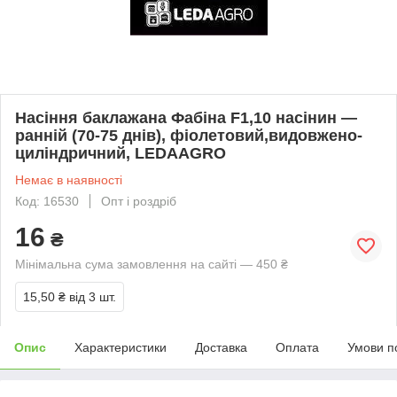
Насіння баклажана Фабіна F1,10 насінин —
ранній (70-75 днів), фіолетовий,видовжено-
циліндричний, LEDAAGRO
Немає в наявності
Код: 16530
Опт і роздріб
16
₴
Мінімальна сума замовлення на сайті — 450 ₴
15,50 ₴
від 3 шт.
Опис
Характеристики
Доставка
Оплата
Умови п