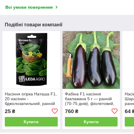
Всі умови повернення
Подібні товари компанії
Насіння огірка Наташа F1,
Фабіна F1 насіння
Насі
20 насінин -
баклажана 5 г — ранній
Шара
бджолозапильний, ранній
(70-75 днів), фіолетовий,
ранн
гібрид (40-45 днів)
циліндричний Clause
фіол
25
760
64
₴
₴
LEDAAGRO
цилі
Купити
Купити