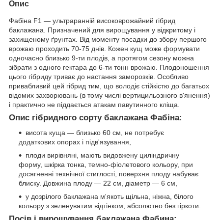
Опис
Фабіна F1 — ультраранній високоврожайний гібрид
баклажана. Призначений для вирощування у відкритому і
захищеному ґрунтах. Від моменту посадки до збору першого
врожаю проходить 70-75 днів. Кожен кущ може формувати
одночасно близько 9-ти плодів, а протягом сезону можна
зібрати з одного гектара до 6-ти тонн врожаю. Плодоношення
цього гібриду триває до настання заморозків. Особливо
привабливий цей гібрид тим, що володіє стійкістю до багатьох
відомих захворювань (в тому числі вертицильозного в'янення)
і практично не піддається атакам павутинного кліща.
Опис гібридного сорту баклажана Фабіна:
висота куща — близько 60 см, не потребує
додаткових опорах і підв'язування,
плоди вирівняні, мають видовжену циліндричну
форму, шкірка тонка, темно-фіолетового кольору, при
досягненні технічної стиглості, поверхня плоду набуває
блиску. Довжина плоду — 22 см, діаметр — 6 см,
у дозрілого баклажана м'якоть щільна, ніжна, білого
кольору з зеленуватим відтінком, абсолютно без гіркоти.
Посів і вирощування баклажана Фабина: