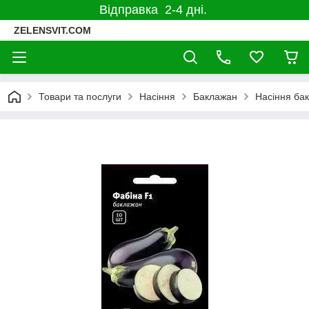
×
Відправка 2-4 дні.
Subscribe to our
notifications!
ZELENSVIT.COM
To enable permission prompts, click
ESC
on the notification icon
Товари та послуги
Насіння
Баклажан
Насіння ба