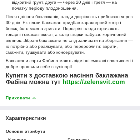
відкритий грунт, друга — через 20 днів і третя — на
початку періоду плодоношення,
Після цвітіння баклажанів, плоди дозрівають приблизно через
30 днів. Як тільки баклажан придбав характерний колір і
блиск, його можна зривати. Перезрілі плоди втрачають
товарні і смакові якості, а колір шкірки набуває коричневий
відтінок. Зібрані баклажани не слід залишати на зберігання —
їх потрібно або реалізувати, або переробляти: варити,
смажити, тушкувати або консервувати.
Баклажани сорти Фабина мають відмінні смакові властивості і
добре проявили себе в кулінарії.
Купити з доставкою насіння баклажана
Фабіна можна тут
https://zelensvit.com
Приховати
Характеристики
Основні атрибути
Культура
Баклажан