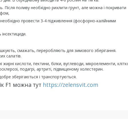
ь. Після поливу необхідно рихлити грунт, але можна і покривати
рфом,
 необхідно провести 3-4 підживлення (фосфорно-калійними
 інсектициди.
 тушкують, смажать, переробляють для зимового зберігання.
их салатів.
ні жирні кислоти, пектини, білки, вуглеводи, мікроелементи, клітк
склерозі, подагрі, артриті, підвищеному холестерин.
добре зберігаються і транспортуються.
ік F1 можна тут
https://zelensvit.com