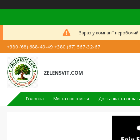
Зараз у компанії неробочий
+380 (68) 688-49-49
+380 (67) 567-32-67
ZELENSVIT.COM
Головна
Ми та наша місія
Доставка та оплат