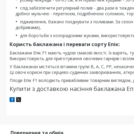
слід забезпечити регулярний полив - два рази в тижден
дрібної мульчею - перегноєм, подрібненою соломою, то
підживлення, бажано поєднувати з поливами. За сезон
добривами),
для боротьби з колорадскими жуками, використовують
Користь баклажана і переваги сорту Епік:
Баклажани Епік F1 мають чудові смакові якості. Їх варять,
Використовують для приготування овочевих гарнірів і всіляк
У баклажанах містяться вітаміни групи В, А, С, РР, ненасиче
Ці овочі корисні при серцево-судинних захворюваннях, атеро
Плоди Епік F1 володіють привабливим товарним виглядом, 
Купити з доставкою насіння баклажана Еп
Повернення та обмін