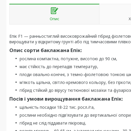
Опис
Х
Епік F1 — ранньостиглий високоврожайний гібрид фіолетово
вирощувати у відкритому грунті або під тимчасовими плівк
Опис сорти баклажана Епік:
рослина компактна, потужне, висотою до 90 см,
має стійкість до перепадів температур,
плоди овально-конічні, з темно-фіолетовою тонкою шк
м'якоть щільна, світло-кремового кольору, без гіркоти
гібрид стійкий до вірусу тютюнової мозаїки та фузаріоз
Посів і умови вирощування баклажана Епік:
щільність посадки 18-22 тис. росл./га,
рослини необхідно підв'язувати до вертикальної опори
гібрид не слід піддавати пікіровці,
розмір міжрядь - 60-65 см, а інтервал між кущами - 30-