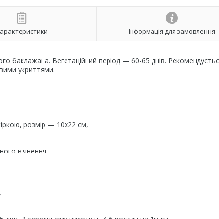
арактеристики
Інформація для замовлення
го баклажана. Вегетаційний період — 60-65 днів. Рекомендуєть
овими укриттями.
іркою, розмір — 10х22 см,
,
ного в'янення.
,
35 див. В середньому виходить 4-6 рослин на 1м кв.