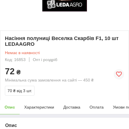
Насіння полуниці Веселка Скарбів F1, 10 шт
LEDAAGRO
Немає в наявності
Код: 16853
Опт і роздріб
72
₴
Мінімальна сума замовлення на сайті — 450 ₴
70 ₴
від 3 шт.
Опис
Характеристики
Доставка
Оплата
Умови п
Опис