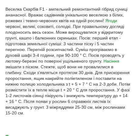
Веселка Скарбів F1 - ампельний ремонтантний гібрид суниці
ананасної. Вражає садівників унікальною веселкою з білих,
рожевих і темно-червоних квітів на одній рослині!
Ягоди
червоні, великі, соковиті, солодкі. При правильному догляді
плодоносить весь сезон. Може вирощуватися у відкритому
грунті, кашпо і балконних скриньках. Посів: перший етап -
підготовка земельної суміші: 3 частини піску і 5 частин
перегною. Перегній розсипчастий. Суміш прогріваємо в
духовій шафі 3-4 години, при 90-100 ° C. Посів проводять у
лютому-березні по поверхні ущільненого грунту.
Насіння
змішати з піском. Стежте, щоб вони не провалилися в
глибину. Сходи з'являться протягом 30 днів. Для прискорення
проростання, ящик накрийте поліетиленом і поставити на
нижню полицю холодильника з t + 5 + 7 ° C на 2-3 доби. Потім
розмістити їх в тепле місце t + 20 ° C для проростання. У фазі
1-2 листочків сіянці пікірують і знижують температуру до + 14
+ 16 ° C. Після появи у рослин 6 справжніх листків їх
висаджують у грунт. З міжряддями 25-30 см, між рослинами
15-20 см.