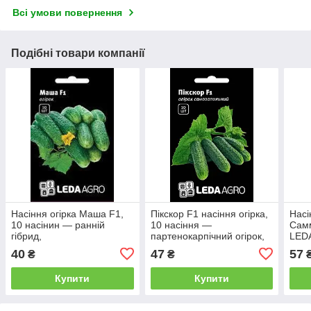
Всі умови повернення
Подібні товари компанії
Насіння огірка Маша F1,
Пікскор F1 насіння огірка,
Насі
10 насінин — ранній
10 насіння —
Самм
гібрид,
партенокарпічний огірок,
LED
партенокарпічний,LEDAAGRO
середньостиглий
40
47
57
₴
₴
LEDAAGRO
Купити
Купити