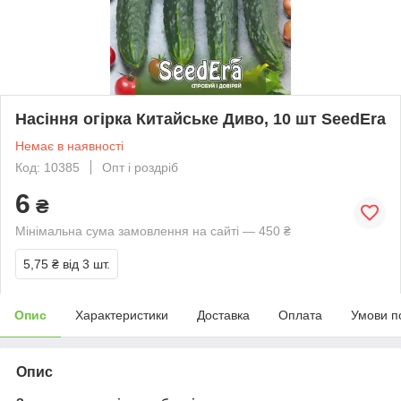
Насіння огірка Китайське Диво, 10 шт SeedEra
Немає в наявності
Код: 10385
Опт і роздріб
6
₴
Мінімальна сума замовлення на сайті — 450 ₴
5,75 ₴
від 3 шт.
Опис
Характеристики
Доставка
Оплата
Умови п
Опис