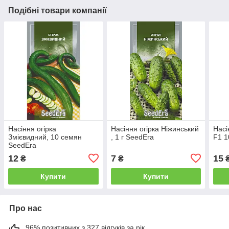
Подібні товари компанії
Насіння огірка
Насіння огірка Ніжинський
Насі
Змієвидний, 10 семян
, 1 г SeedEra
F1 1
SeedEra
12
7
15
₴
₴
Купити
Купити
Про нас
96% позитивних з 327 відгуків за рік