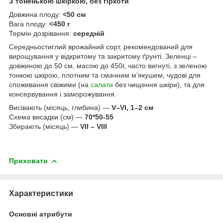
З тоненькою шкіркою, без гіркоти
Довжина плоду:
<50 см
Вага плоду:
<450 г
Термін дозрівання:
середній
Середньостиглий врожайний сорт, рекомендований для
вирощування у відкритому та закритому ґрунті. Зеленці –
довжиною до 50 см, масою до 450г, часто вигнуті, з зеленою
тонкою шкірою, плотним та смачним м’якушем, чудові для
споживання свіжими (на
салати
без чищення шкіри), та для
консервування і заморожування.
Висівають (місяць, глибина) —
V–VI, 1–2 см
Схема висадки (см) —
70*50-55
Збирають (місяць) —
VII – VIII
Приховати
Характеристики
Основні атрибути