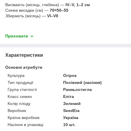
Висівають (місяць, глибина) —
IV–V, 1–2 см
Схема висадки (см) —
70×50–55
Збирають (місяць) —
VI–VII
Приховати
Характеристики
Основні атрибути
Культура
Огірок
Тип продукції
Посівний (насіння)
Група стиглості
Ранньостигла
Класс семян
Еліта
Колір плоду
Зелений
Виробник
SeedEra
Країна виробник
Україна
Насіння в упаковці
10 шт.