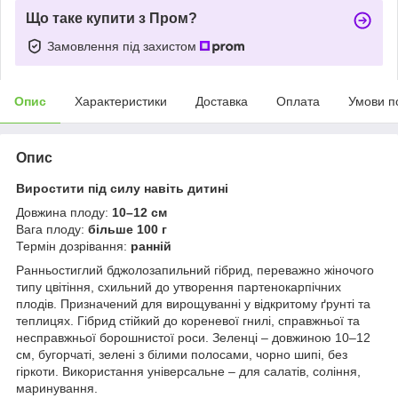
Що таке купити з Пром?
Замовлення під захистом
Опис
Характеристики
Доставка
Оплата
Умови п
Опис
Виростити під силу навіть дитині
Довжина плоду:
10–12 см
Вага плоду:
більше 100 г
Термін дозрівання:
ранній
Ранньостиглий бджолозапильний гібрид, переважно жіночого
типу цвітіння, схильний до утворення партенокарпічних
плодів. Призначений для вирощуванні у відкритому ґрунті та
теплицях. Гібрид стійкий до кореневої гнилі, справжньої та
несправжньої борошнистої роси. Зеленці – довжиною 10–12
см, бугорчаті, зелені з білими полосами, чорно шипі, без
гіркоти. Використання універсальне – для салатів, соління,
маринування.