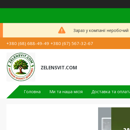
Зараз у компанії неробочий
+380 (68) 688-49-49
+380 (67) 567-32-67
ZELENSVIT.COM
Головна
Ми та наша місія
Доставка та оплат