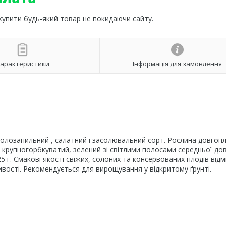
 купити будь-який товар не покидаючи сайту.
арактеристики
Інформація для замовлення
жолозапильний , салатний і засолювальний сорт. Рослина довгоп
, крупногорбкуватий, зелений зі світлими полосами середньої до
г. Смакові якості свіжих, солоних та консервованих плодів відмі
тивості. Рекомендується для вирощування у відкритому ґрунті.