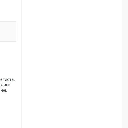
летиста,
вжини,
нні.