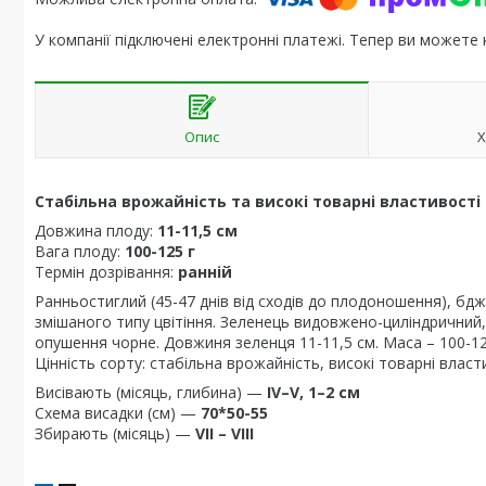
У компанії підключені електронні платежі. Тепер ви можете
Опис
Х
Стабільна врожайність та високі товарні властивості
Довжина плоду:
11-11,5 см
Вага плоду:
100-125 г
Термін дозрівання:
ранній
Ранньостиглий (45-47 днів від сходів до плодоношення), бд
змішаного типу цвітіння. Зеленець видовжено-циліндричний
опушення чорне. Довжиня зеленця 11-11,5 см. Маса – 100-125 
Цінність сорту: стабільна врожайність, високі товарні влас
Висівають (місяць, глибина) —
IV–V, 1–2 см
Схема висадки (см) —
70*50-55
Збирають (місяць) —
VII – VIII