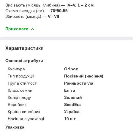
Висівають (місяць, глибина) —
IV–V, 1 – 2 см
Схема висадки (см) —
70*50-55
Збирають (місяць) —
VI–VII
Приховати
Характеристики
Основні атрибути
Культура
Огірок
Тип продукції
Посівний (насіння)
Група стиглості
Ранньостигла
Класс семян
Еліта
Колір плоду
Зелений
Виробник
SeedEra
Країна виробник
Україна
Насіння в упаковці
10 шт.
Упаковка