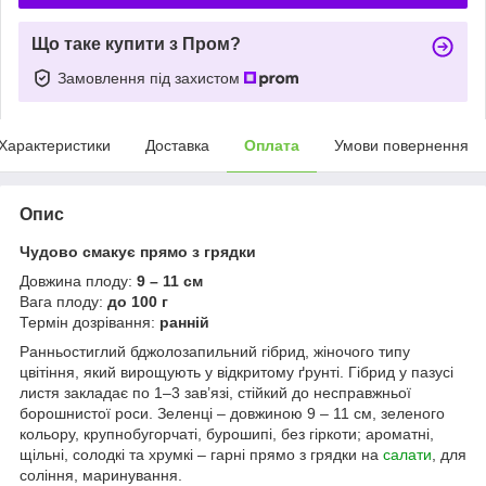
Що таке купити з Пром?
Замовлення під захистом
Характеристики
Доставка
Оплата
Умови повернення
Опис
Чудово смакує прямо з грядки
Довжина плоду:
9 – 11 см
Вага плоду:
до 100 г
Термін дозрівання:
ранній
Ранньостиглий бджолозапильний гібрид, жіночого типу
цвітіння, який вирощують у відкритому ґрунті. Гібрид у пазусі
листя закладає по 1–3 зав’язі, стійкий до несправжньої
борошнистої роси. Зеленці – довжиною 9 – 11 см, зеленого
кольору, крупнобугорчаті, бурошипі, без гіркоти; ароматні,
щільні, солодкі та хрумкі – гарні прямо з грядки на
салати
, для
соління, маринування.