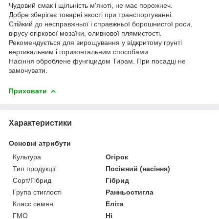
Чудовий смак і щільність м'якоті, не має порожнеч.
Добре зберігає товарні якості при транспортуванні.
Стійкий до несправжньої і справжньої борошнистої роси,
вірусу огіркової мозаїки, оливкової плямистості.
Рекомендується для вирощування у відкритому грунті
вертикальним і горизонтальним способами.
Насіння оброблене фунгіцидом Тирам. При посадці не
замочувати.
Приховати
Характеристики
Основні атрибути
Культура
Огірок
Тип продукції
Посівний (насіння)
Сорт/Гібрид
Гібрид
Група стиглості
Ранньостигла
Класс семян
Еліта
ГМО
Ні