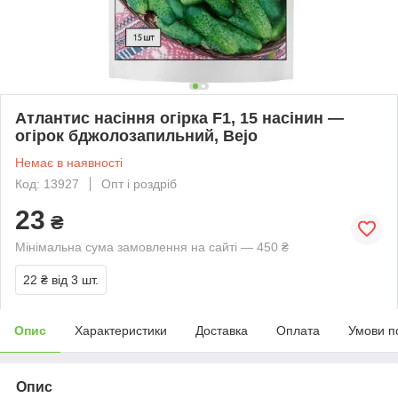
Атлантис насіння огірка F1, 15 насінин —
огірок бджолозапильний, Bejo
Немає в наявності
Код: 13927
Опт і роздріб
23
₴
Мінімальна сума замовлення на сайті — 450 ₴
22 ₴
від 3 шт.
Опис
Характеристики
Доставка
Оплата
Умови п
Опис