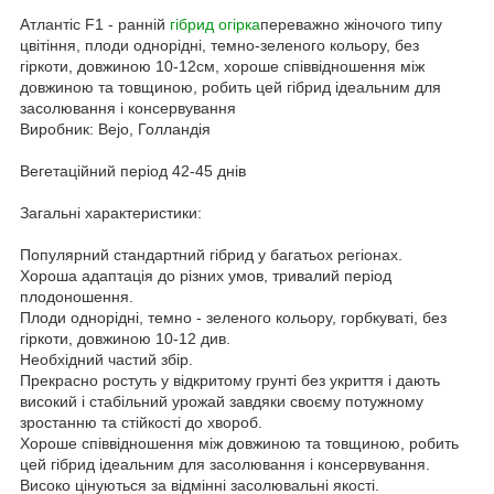
Атлантіс F1 - ранній
гібрид огірка
переважно жіночого типу
цвітіння, плоди однорідні, темно-зеленого кольору, без
гіркоти, довжиною 10-12см, хороше співвідношення між
довжиною та товщиною, робить цей гібрид ідеальним для
засолювання і консервування
Виробник: Bejo, Голландія
Вегетаційний період 42-45 днів
Загальні характеристики:
Популярний стандартний гібрид у багатьох регіонах.
Хороша адаптація до різних умов, тривалий період
плодоношення.
Плоди однорідні, темно - зеленого кольору, горбкуваті, без
гіркоти, довжиною 10-12 див.
Необхідний частий збір.
Прекрасно ростуть у відкритому грунті без укриття і дають
високий і стабільний урожай завдяки своєму потужному
зростанню та стійкості до хвороб.
Хороше співвідношення між довжиною та товщиною, робить
цей гібрид ідеальним для засолювання і консервування.
Високо цінуються за відмінні засолювальні якості.