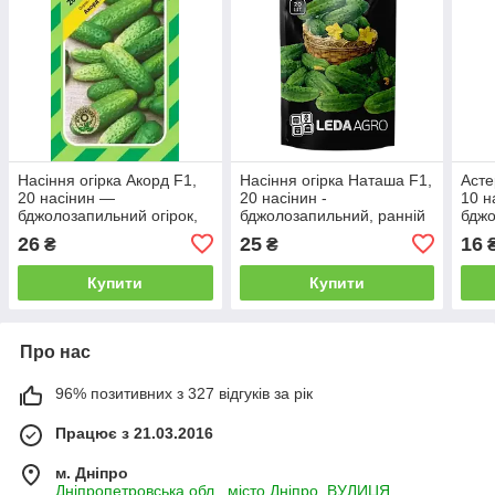
Насіння огірка Акорд F1,
Насіння огірка Наташа F1,
Асте
20 насінин —
20 насінин -
10 н
бджолозапильний огірок,
бджолозапильний, ранній
бджо
Bejo Zaden
гібрид (40-45 днів)
See
26
25
16
₴
₴
LEDAAGRO
Купити
Купити
Про нас
96% позитивних з 327 відгуків за рік
Працює з 21.03.2016
м. Дніпро
Дніпропетровська обл., місто Дніпро, ВУЛИЦЯ