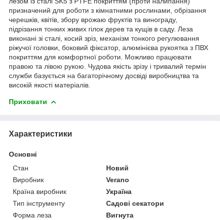
лезом із сталі SK5 з PTFE покриттям (проти налипання)
призначений для роботи з кімнатними рослинами, обрізання
черешків, квітів, збору врожаю фруктів та винограду,
підрізання тонких живих гiлок дерев та кущiв в саду. Леза
виконані зі сталі, косий зріз, механiзм тонкого регулювання
рiжучої головки, боковий фіксатор, алюмінієва рукоятка з ПВХ
покриттям для комфортної роботи. Можливо працювати
правою та лівою рукою. Чудова якість зрізу і тривалий термін
служби базується на багаторічному досвіді виробництва та
високій якості матеріалів.
Приховати
Характеристики
Основні
Стан
Новий
Виробник
Verano
Країна виробник
Україна
Тип інструменту
Садові секатори
Форма леза
Вигнута