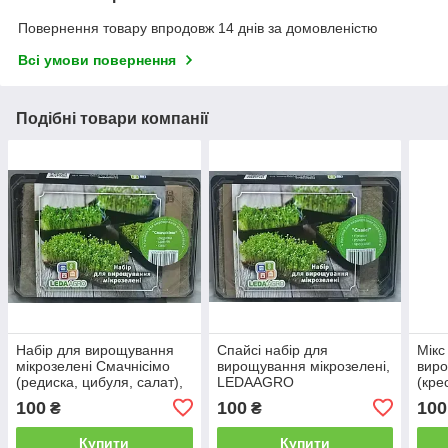
Повернення товару впродовж 14 днів за домовленістю
Всі умови повернення
Подібні товари компанії
Набір для вирощування
Спайсі набір для
Мікс
мікрозелені Смачнісімо
вирощування мікрозелені,
виро
(редиска, цибуля, салат),
LEDAAGRO
(кре
LEDAAGRO
циб
100
100
100
₴
₴
Купити
Купити