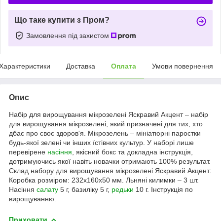
Що таке купити з Пром?
Замовлення під захистом
Характеристики
Доставка
Оплата
Умови повернення
Опис
Набір для вирощування мікрозелені Яскравий Акцент – набір
для вирощування мікрозелені, який призначені для тих, хто
дбає про своє здоров'я. Мікрозелень – мініатюрні паростки
будь-якої зелені чи інших їстівних культур. У наборі лише
перевірене
насіння
, якісний бокс та докладна інструкція,
дотримуючись якої навіть новачки отримають 100% результат.
Склад набору для вирощування мікрозелені Яскравий Акцент:
Коробка розміром: 232х160х50 мм. Льняні килимки – 3 шт.
Насіння
салату
5 г, базиліку 5 г,
редьки
10 г. Інструкція по
вирощуванню.
Приховати