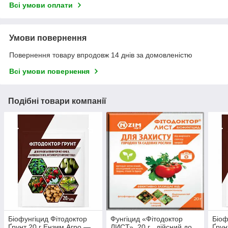
Всі умови оплати
Умови повернення
Повернення товару впродовж 14 днів за домовленістю
Всі умови повернення
Подібні товари компанії
Біофунгіцид Фітодоктор
Фунгіцид «Фітодоктор
Біоф
Ґрунт 20 г Ензим Агро —
ЛИСТ», 20 г , дійсний до
Ґрун