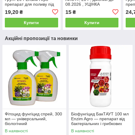
препарат для поливу під
08.2026 , УЦІНКА
преп
корінь
корі
19,20
15
24,
₴
₴
Купити
Купити
Акційні пропозиції та новинки
Фітоцид фунгіцид спрей, 300
Біофунгіцид БакТАУТ 100 мл
мл — універсальний,
Enzim Agro — препарат від
біологічний
бактеріальних і грибкових
хвороб
В наявності
В наявності