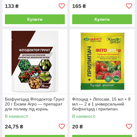
133
165
₴
₴
Купити
Купити
Біофунгіцид Фітодоктор Ґрунт
Фітоцид + Ліпосам, 15 мл + 8
20 г Ензим Агро — препарат
мл — 2 в 1 універсальний
для поливу під корінь
біофінгіцид і прилипач.
В наявності
В наявності
24,75
20
₴
₴