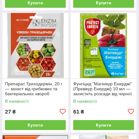
Купити
Купити
Препарат Триходермін, 20 г
Фунгіцид "Магінікур Енерджі"
— захист від грибкових та
(Превікур Енерджі) 10 мл —
бактеріальних хвороб
захистить розсади від чорної
ніжки
В наявності
В наявності
27
61
₴
₴
Купити
Купити