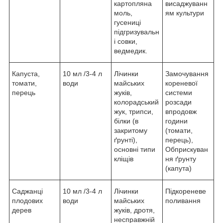
картопляна
висаджуванн
моль,
ям культури
гусениці
підгризувальн
і совки,
ведмедик.
Капуста,
10 мл /3-4 л
Лічинки
Замочування
томати,
води
майських
кореневої
перець
жуків,
системи
колорадський
розсади
жук, трипси,
впродовж
білки (в
години
закритому
(томати,
ґрунті),
перець),
основні типи
Обприскуван
кліщів
ня ґрунту
(капута)
Саджанці
10 мл /3-4 л
Лічинки
Підкореневе
плодових
води
майських
поливання
дерев
жуків, дротя,
несправжній