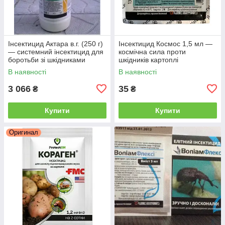
Інсектицид Актара в.г. (250 г)
Інсектицид Космос 1,5 мл —
— системний інсектицид для
космічна сила проти
боротьби зі шкідниками
шкідників картоплі
овочів і саду
(колорадський жук, дрот, тля)
В наявності
В наявності
3 066
35
₴
₴
Купити
Купити
Оригинал