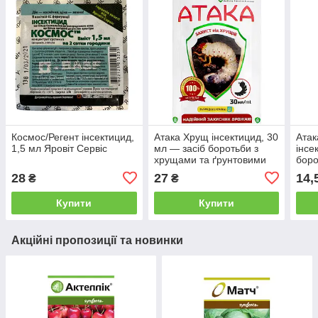
Космос/Регент інсектицид,
Атака Хрущ інсектицид, 30
Атак
1,5 мл Яровіт Сервіс
мл — засіб боротьби з
інсе
хрущами та ґрунтовими
боро
шкідниками
28
27
14,
₴
₴
Купити
Купити
Акційні пропозиції та новинки