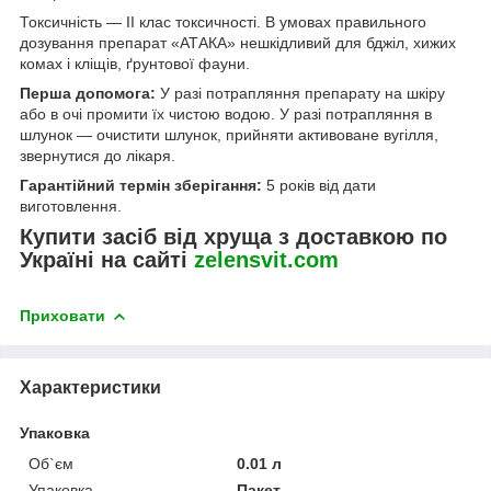
Токсичність — II клас токсичності. В умовах правильного
дозування препарат «АТАКА» нешкідливий для бджіл, хижих
комах і кліщів, ґрунтової фауни.
Перша допомога:
У разі потрапляння препарату на шкіру
або в очі промити їх чистою водою. У разі потрапляння в
шлунок — очистити шлунок, прийняти активоване вугілля,
звернутися до лікаря.
Гарантійний термін зберігання:
5 років від дати
виготовлення.
Купити засіб від хруща з доставкою по
Україні на сайті
zelensvit.com
Приховати
Характеристики
Упаковка
Об`єм
0.01 л
Упаковка
Пакет