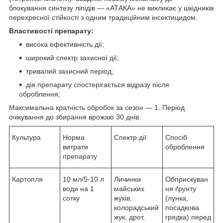
блокування синтезу ліпідів — «АТАКА» не викликає у шкідників
перехресної стійкості з одним традиційним інсектицидом.
Властивості препарату:
висока ефективність дії;
широкий спектр захисної дії;
тривалий захисний період;
дія препарату спостерігається відразу після
оброблення;
Максимальна кратність обробок за сезон — 1. Період
очікування до збирання врожаю 30 днів.
Культура
Норма
Спектр дії
Спосіб
витрати
оброблення
препарату
Картопля
10 мл/5-10 л
Личинки
Обприскуван
води на 1
майських
ня ґрунту
сотку
жуків,
(лунка,
колорадський
посадкова
жук, дрот,
грядка) перед