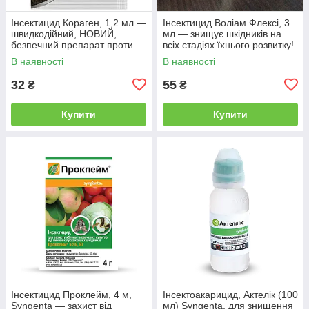
Інсектицид Кораген, 1,2 мл —
Інсектицид Воліам Флексі, 3
швидкодійний, НОВИЙ,
мл — знищує шкідників на
безпечний препарат проти
всіх стадіях їхнього розвитку!
плодорубки та коларадського
В наявності
В наявності
жука
32
55
₴
₴
Купити
Купити
Інсектицид Проклейм, 4 м,
Інсектоакарицид, Актелік (100
Syngenta — захист від
мл) Syngenta, для знищення