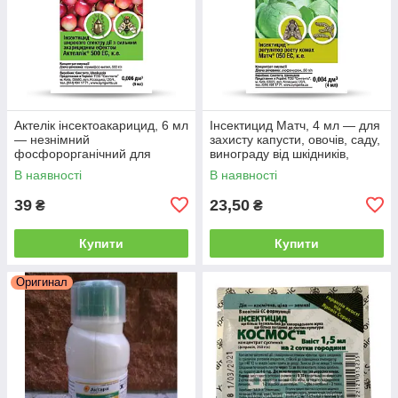
Актелік інсектоакарицид, 6 мл
Інсектицид Матч, 4 мл — для
— незнімний
захисту капусти, овочів, саду,
фосфорорганічний для
винограду від шкідників,
знищення шкідників,
В наявності
В наявності
Syngenta
39
23,50
₴
₴
Купити
Купити
Оригинал