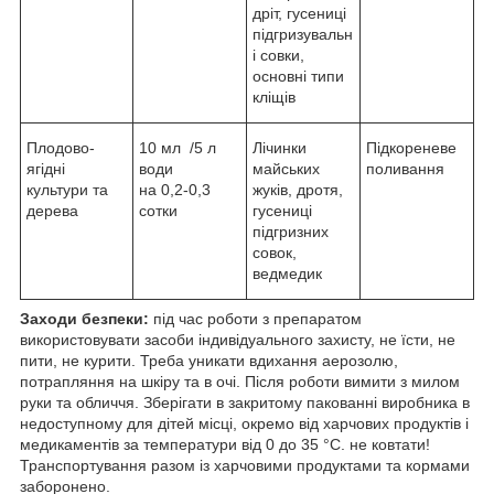
дріт, гусениці
підгризувальн
і совки,
основні типи
кліщів
Плодово-
10 мл /5 л
Лічинки
Підкореневе
ягідні
води
майських
поливання
культури та
на 0,2-0,3
жуків, дротя,
дерева
сотки
гусениці
підгризних
совок,
ведмедик
Заходи безпеки:
під час роботи з препаратом
використовувати засоби індивідуального захисту, не їсти, не
пити, не курити. Треба уникати вдихання аерозолю,
потрапляння на шкіру та в очі. Після роботи вимити з милом
руки та обличчя. Зберігати в закритому пакованні виробника в
недоступному для дітей місці, окремо від харчових продуктів і
медикаментів за температури від 0 до 35 °C. не ковтати!
Транспортування разом із харчовими продуктами та кормами
заборонено.