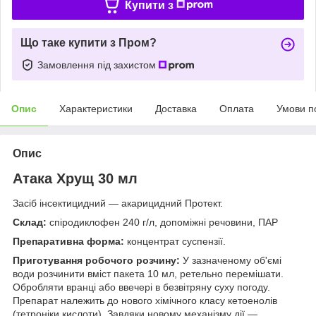
Купити з
Що таке купити з Пром?
Замовлення під захистом
Опис
Характеристики
Доставка
Оплата
Умови п
Опис
Атака Хрущ 30 мл
Засіб інсектицидний — акарицидний Протект.
Склад:
спіродиклофен 240 г/л, допоміжні речовини, ПАР
Препаративна форма:
концентрат суспензії.
Приготування робочого розчину:
У зазначеному об'ємі
води розчинити вміст пакета 10 мл, ретельно перемішати.
Обробляти вранці або ввечері в безвітряну суху погоду.
Препарат належить до нового хімічного класу кетоенолів
(тетроніки кислоти). Завдяки новому механізму дії —