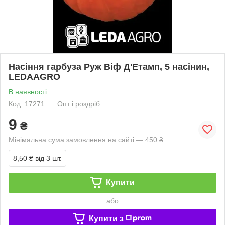
Насіння гарбуза Руж Віф Д'Етамп, 5 насінин,
LEDAAGRO
В наявності
Код: 17271
Опт і роздріб
9
₴
Мінімальна сума замовлення на сайті — 450 ₴
8,50 ₴
від 3 шт.
Купити
або
Купити з