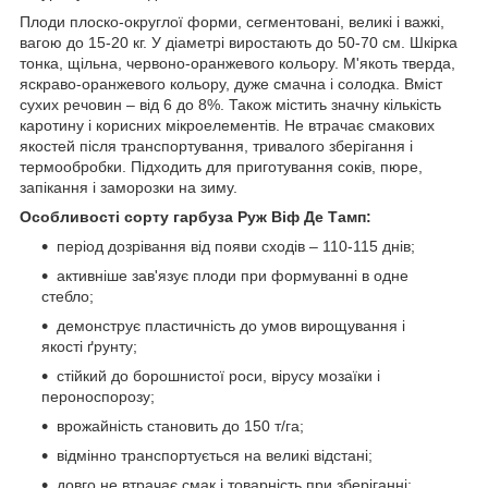
Плоди плоско-округлої форми, сегментовані, великі і важкі,
вагою до 15-20 кг. У діаметрі виростають до 50-70 см. Шкірка
тонка, щільна, червоно-оранжевого кольору. М'якоть тверда,
яскраво-оранжевого кольору, дуже смачна і солодка. Вміст
сухих речовин – від 6 до 8%. Також містить значну кількість
каротину і корисних мікроелементів. Не втрачає смакових
якостей після транспортування, тривалого зберігання і
термообробки. Підходить для приготування соків, пюре,
запікання і заморозки на зиму.
Особливості сорту гарбуза Руж Віф Де Тамп:
період дозрівання від появи сходів – 110-115 днів;
активніше зав'язує плоди при формуванні в одне
стебло;
демонструє пластичність до умов вирощування і
якості ґрунту;
стійкий до борошнистої роси, вірусу мозаїки і
пероноспорозу;
врожайність становить до 150 т/га;
відмінно транспортується на великі відстані;
довго не втрачає смак і товарність при зберіганні;