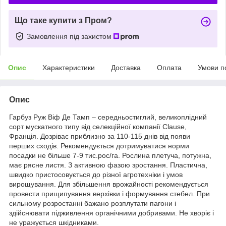
Що таке купити з Пром?
Замовлення під захистом
Опис
Характеристики
Доставка
Оплата
Умови п
Опис
Гарбуз Руж Віф Де Тамп – середньостиглий, великоплідний
сорт мускатного типу від селекційної компанії Clause,
Франція. Дозріває приблизно за 110-115 днів від появи
перших сходів. Рекомендується дотримуватися норми
посадки не більше 7-9 тис.рос/га. Рослина плетуча, потужна,
має рясне листя. З активною фазою зростання. Пластична,
швидко пристосовується до різної агротехніки і умов
вирощування. Для збільшення врожайності рекомендується
провести прищипування верхівки і формування стебел. При
сильному розростанні бажано розплутати пагони і
здійснювати підживлення органічними добривами. Не хворіє і
не уражується шкідниками.