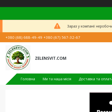
Зараз у компанії неробоч
+380 (68) 688-49-49
+380 (67) 567-32-67
ZELENSVIT.COM
Головна
Ми та наша місія
Доставка та оплат