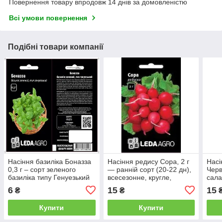
Повернення товару впродовж 14 днів за домовленістю
Всі умови повернення
Подібні товари компанії
Насіння базиліка Боназза
Насіння редису Сора, 2 г
Насі
0,3 г – сорт зеленого
— ранній сорт (20-22 дн),
Черв
базиліка типу Генуезький
всесезонне, кругле,
сал
LEDAAGRO
темно-червоне,
6
15
15
₴
₴
LEDAAGRO
Купити
Купити