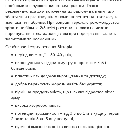
проблеми із шлунково-кишковим трактом. Також
рекомендується для включення до раціону вагітним, для
збагачення організму вітамінами, полегшення токсикозу та
зменшення набряків. При збиранні врожаю рекомендується
зрізати не більше 2/3 всієї рослини, а також не чекати
нарощування товстих живців, які при перезріванні стають
жилистими та несмачними.
Особливості сорту ревеню Вікторія:
період вегетації – 30–40 днів;
вирощується у відкритому ґрунті протягом 4-5 і
більше років;
пластичність до умов вирощування та догляду;
добре переносить морози навіть без укриття;
відмінна продуктивність, що швидко відростає після
зрізу;
висока хворобостійкість;
потенціал врожайності – від 0,5 до 1 кг з куща у перші
2 роки та від 3 до 5 кг у наступні;
відмінні смакові якості та висока поживна цінність;