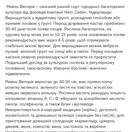
Ревінь Вікторія – смачний ранній сорт городньої багаторічної
культури від фахівців компанії Hem Zaden, Нідерланди.
Вирощується у відкритому ґрунті, розсадним способом або
прямим посівом у ґрунт. Період дозрівання настає приблизно
30-40 днів після появи сходів. Рослина багаторічна, на
одному місці може рости 10-15 років, хоча оновлювати посіви
рекомендується вже через 4-5 років, щоб отримувати
стабільно високі врожаї. Для вирощування можна вибрати
пухкий, вологий ґрунт на сонці або в півтіні. Перед посадкою
насіння ревеню рекомендується замочити та проростити.
Подальший догляд за культурою полягає в регулярному
поливанні, своєчасному збиранні бур’янів і внесенні
підживлення.
Ревінь Вікторія виростає до 40-50 см, має прямостоячу
розетку великого, зеленого листя на товстих, м’ясистих
живцях червоного кольору. Рослина містить рекордну кількість
клітковини, вітаміну А, С і В, яблучної та аскорбінової кислоти,
смоли, поліфеноли, а також білки і вуглеводи.
Використовується в народній медицині (корінь), дієтології,
косметології та домашньої кулінарії (черешки без листя), для
приготування домашніх солодощів, мармеладу, цукерок,
джемів, желе, компотів, вина, настоянок та варення.
Особливо корисний людям з ослабленим імунітетом і мають