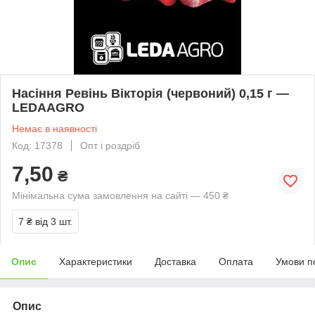
Насіння Ревінь Вікторія (червоний) 0,15 г —
LEDAAGRO
Немає в наявності
Код: 17378
Опт і роздріб
7,50
₴
Мінімальна сума замовлення на сайті — 450 ₴
7 ₴
від 3 шт.
Опис
Характеристики
Доставка
Оплата
Умови п
Опис